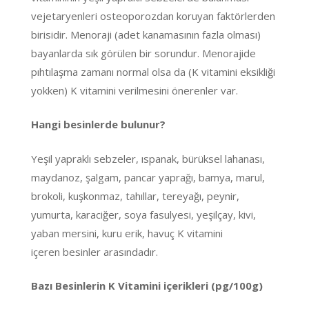
vejetaryenleri osteoporozdan koruyan faktörlerden
birisidir. Menoraji (adet kanamasının fazla olması)
bayanlarda sık görülen bir sorundur. Menorajide
pıhtılaşma zamanı normal olsa da (K vitamini eksikliği
yokken) K vitamini verilmesini önerenler var.
Hangi besinlerde bulunur?
Yeşil yapraklı sebzeler, ıspanak, bürüksel lahanası,
maydanoz, şalgam, pancar yaprağı, bamya, marul,
brokoli, kuşkonmaz, tahıllar, tereyağı, peynir,
yumurta, karaciğer, soya fasulyesi, yeşilçay, kivi,
yaban mersini, kuru erik, havuç K vitamini
içeren besinler arasındadır.
Bazı Besinlerin K Vitamini içerikleri (pg/100g)