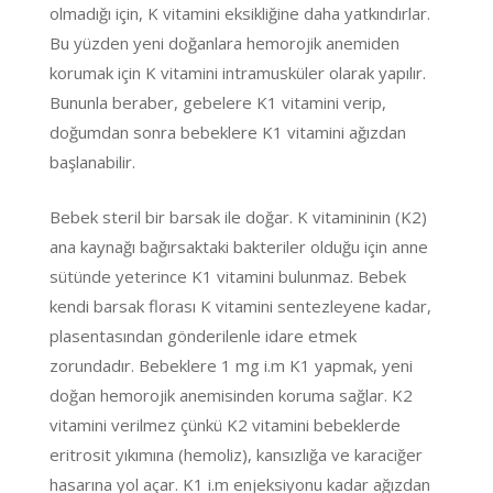
olmadığı için, K vitamini eksikliğine daha yatkındırlar.
Bu yüzden yeni doğanlara hemorojik anemiden
korumak için K vitamini intramusküler olarak yapılır.
Bununla beraber, gebelere K1 vitamini verip,
doğumdan sonra bebeklere K1 vitamini ağızdan
başlanabilir.
Bebek steril bir barsak ile doğar. K vitamininin (K2)
ana kaynağı bağırsaktaki bakteriler olduğu için anne
sütünde yeterince K1 vitamini bulunmaz. Bebek
kendi barsak florası K vitamini sentezleyene kadar,
plasentasından gönderilenle idare etmek
zorundadır. Bebeklere 1 mg i.m K1 yapmak, yeni
doğan hemorojik anemisinden koruma sağlar. K2
vitamini verilmez çünkü K2 vitamini bebeklerde
eritrosit yıkımına (hemoliz), kansızlığa ve karaciğer
hasarına yol açar. K1 i.m enjeksiyonu kadar ağızdan