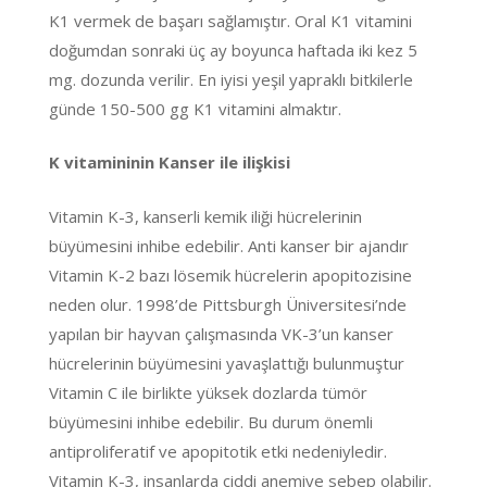
K1 vermek de başarı sağlamıştır. Oral K1 vitamini
doğumdan sonraki üç ay boyunca haftada iki kez 5
mg. dozunda verilir. En iyisi yeşil yapraklı bitkilerle
günde 150-500 gg K1 vitamini almaktır.
K vitamininin Kanser ile ilişkisi
Vitamin K-3, kanserli kemik iliği hücrelerinin
büyümesini inhibe edebilir. Anti kanser bir ajandır
Vitamin K-2 bazı lösemik hücrelerin apopitozisine
neden olur. 1998’de Pittsburgh Üniversitesi’nde
yapılan bir hayvan çalışmasında VK-3’un kanser
hücrelerinin büyümesini yavaşlattığı bulunmuştur
Vitamin C ile birlikte yüksek dozlarda tümör
büyümesini inhibe edebilir. Bu durum önemli
antiproliferatif ve apopitotik etki nedeniyledir.
Vitamin K-3, insanlarda ciddi anemiye sebep olabilir.