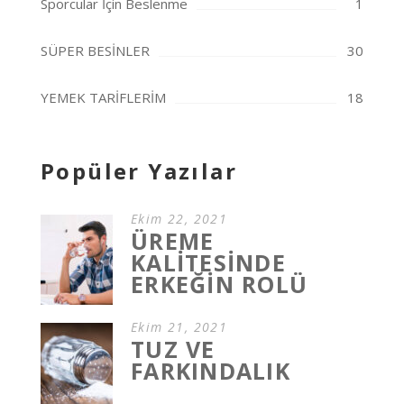
Sporcular İçin Beslenme
1
SÜPER BESİNLER
30
YEMEK TARİFLERİM
18
Popüler Yazılar
Ekim 22, 2021
ÜREME
KALİTESİNDE
ERKEĞİN ROLÜ
Ekim 21, 2021
TUZ VE
FARKINDALIK