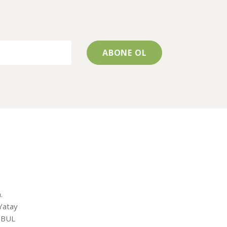
.
Yatay
ANBUL