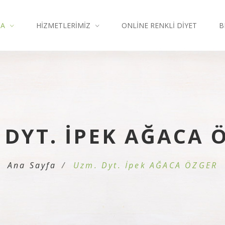
DA
HIZMETLERIMIZ
ONLINE RENKLI DIYET
B
 DYT. İPEK AĞACA 
Ana Sayfa
Uzm. Dyt. İpek AĞACA ÖZGER