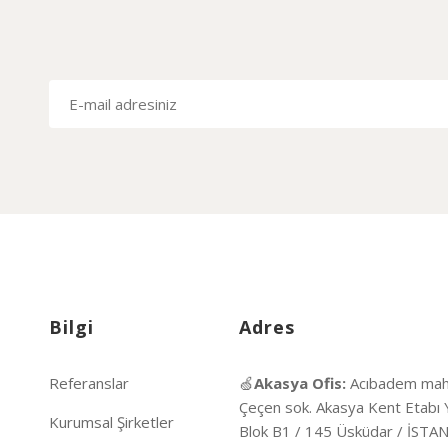
Bilgi
Adres
Referanslar
🍏
Akasya Ofis:
Acıbadem mah
Çeçen sok. Akasya Kent Etabı 
Kurumsal Şirketler
Blok B1 / 145 Üsküdar / İST