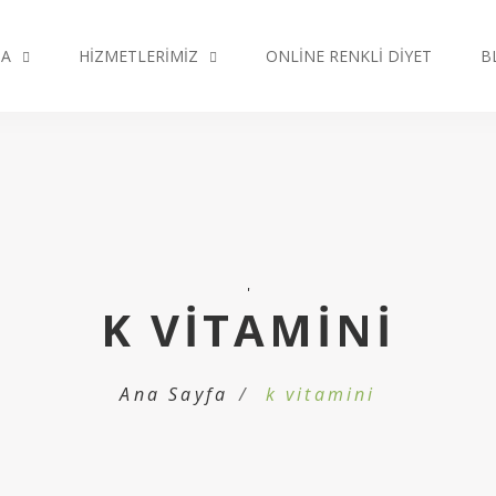
DA
HIZMETLERIMIZ
ONLINE RENKLI DIYET
B
'
K VITAMINI
Ana Sayfa
k vitamini