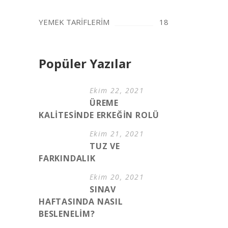
YEMEK TARİFLERİM
18
Popüler Yazılar
Ekim 22, 2021
ÜREME
KALİTESİNDE ERKEĞİN ROLÜ
Ekim 21, 2021
TUZ VE
FARKINDALIK
Ekim 20, 2021
SINAV
HAFTASINDA NASIL
BESLENELİM?