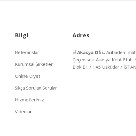
Bilgi
Adres
Referanslar
🍏
Akasya Ofis:
Acıbadem mah
Çeçen sok. Akasya Kent Etabı 
Kurumsal Şirketler
Blok B1 / 145 Üsküdar / İST
Online Diyet
Sıkça Sorulan Sorular
Hizmetlerimiz
Videolar