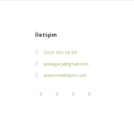
İletişim
0539 583 53 09
ipekagaca@gmail.com
www.renklidiyet.com