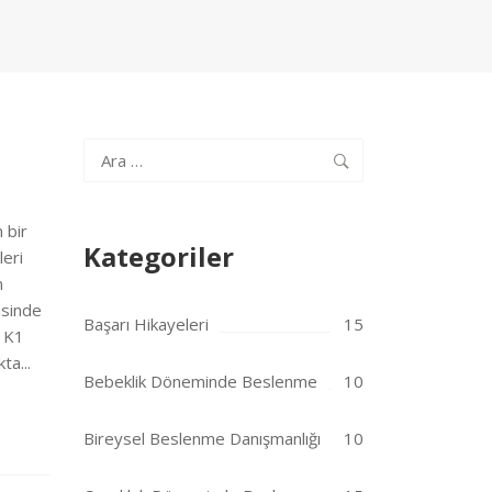
Arama:
n bir
Kategoriler
leri
n
isinde
Başarı Hikayeleri
15
. K1
ta...
Bebeklik Döneminde Beslenme
10
Bireysel Beslenme Danışmanlığı
10