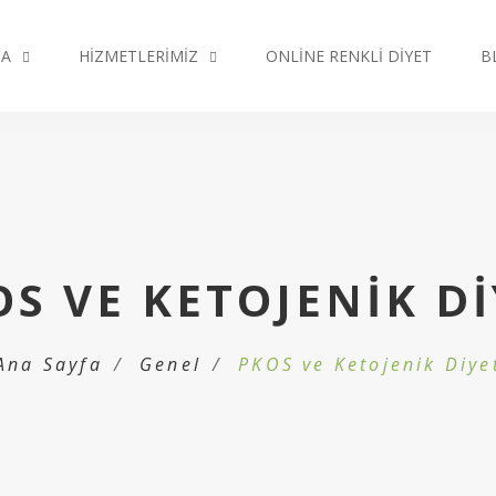
DA
HIZMETLERIMIZ
ONLINE RENKLI DIYET
B
S VE KETOJENIK D
Ana Sayfa
Genel
PKOS ve Ketojenik Diye