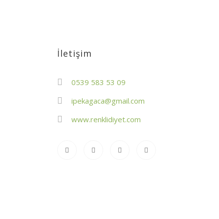
İletişim
0539 583 53 09
ipekagaca@gmail.com
www.renklidiyet.com