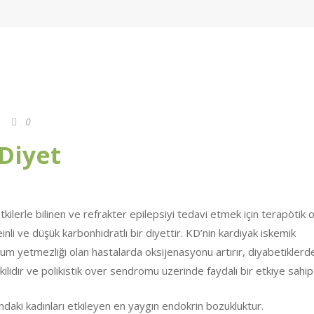
0
Diyet
tkilerle bilinen ve refrakter epilepsiyi tedavi etmek için terapötik 
inli ve düşük karbonhidratlı bir diyettir. KD’nin kardiyak iskemik
unum yetmezliği olan hastalarda oksijenasyonu artırır, diyabetiklerd
lişkilidir ve polikistik over sendromu üzerinde faydalı bir etkiye sahipt
daki kadınları etkileyen en yaygın endokrin bozukluktur.