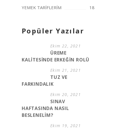
YEMEK TARİFLERİM
18
Popüler Yazılar
Ekim 22, 2021
ÜREME
KALİTESİNDE ERKEĞİN ROLÜ
Ekim 21, 2021
TUZ VE
FARKINDALIK
Ekim 20, 2021
SINAV
HAFTASINDA NASIL
BESLENELİM?
Ekim 19, 2021