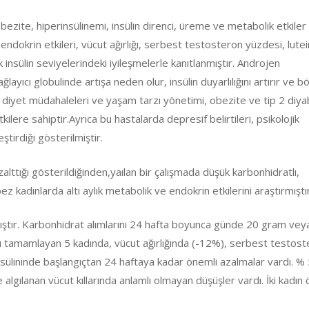
ite, hiperinsülinemi, insülin direnci, üreme ve metabolik etkiler 
 endokrin etkileri, vücut ağırlığı, serbest testosteron yüzdesi, lute
k insülin seviyelerindeki iyileşmelerle kanıtlanmıştır. Androjen
ıcı globulinde artışa neden olur, insülin duyarlılığını artırır ve b
r diyet müdahaleleri ve yaşam tarzı yönetimi, obezite ve tip 2 diy
ilere sahiptir.Ayrıca bu hastalarda depresif belirtileri, psikolojik
leştirdiği gösterilmiştir.
zalttığı gösterildiğinden,yaılan bir çalışmada düşük karbonhidratlı,
ez kadınlarda altı aylık metabolik ve endokrin etkilerini araştırmıştır
nmıştır. Karbonhidrat alımlarını 24 hafta boyunca günde 20 gram ve
şmayı tamamlayan 5 kadında, vücut ağırlığında (-12%), serbest testos
sülininde başlangıçtan 24 haftaya kadar önemli azalmalar vardı. % 
e algılanan vücut kıllarında anlamlı olmayan düşüşler vardı. İki kadın 