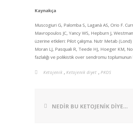
Kaynakça
Muscogiuri G, Palomba S, Laganà AS, Orio F. Cu
Mavropoulos JC, Yancy WS, Hepburn J, Westman EC
üzerine etkileri: Pilot çalışma. Nutr Metab (Lond) 
Moran LJ, Pasquali R, Teede HJ, Hoeger KM, Nor
fazlalığı ve polikistik over sendromu toplumunun 
,
,
Ketojenik
Ketojenik diyet
PKOS
NEDİR BU KETOJENİK DİYET ?