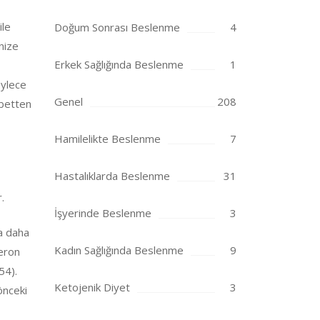
ile
Doğum Sonrası Beslenme
4
inize
Erkek Sağlığında Beslenme
1
öylece
Genel
208
abetten
Hamilelikte Beslenme
7
Hastalıklarda Beslenme
31
.
İşyerinde Beslenme
3
ya daha
Kadın Sağlığında Beslenme
9
teron
54).
Ketojenik Diyet
3
önceki