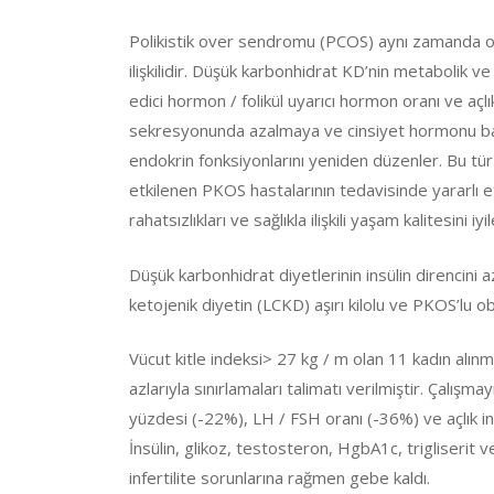
Polikistik over sendromu (PCOS) aynı zamanda obez
ilişkilidir. Düşük karbonhidrat KD’nin metabolik ve
edici hormon / folikül uyarıcı hormon oranı ve açlı
sekresyonunda azalmaya ve cinsiyet hormonu bağlay
endokrin fonksiyonlarını yeniden düzenler. Bu tü
etkilenen PKOS hastalarının tedavisinde yararlı etk
rahatsızlıkları ve sağlıkla ilişkili yaşam kalitesini iyi
Düşük karbonhidrat diyetlerinin insülin direncini a
ketojenik diyetin (LCKD) aşırı kilolu ve PKOS’lu ob
Vücut kitle indeksi> 27 kg / m olan 11 kadın alı
azlarıyla sınırlamaları talimatı verilmiştir. Çalı
yüzdesi (-22%), LH / FSH oranı (-36%) ve açlık in
İnsülin, glikoz, testosteron, HgbA1c, trigliserit v
infertilite sorunlarına rağmen gebe kaldı.