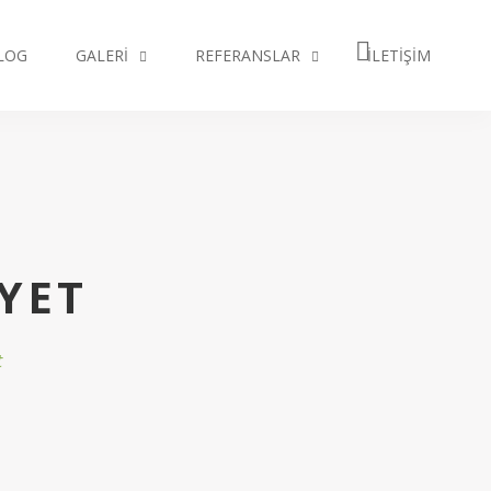
LOG
GALERI
REFERANSLAR
İLETIŞIM
IYET
t