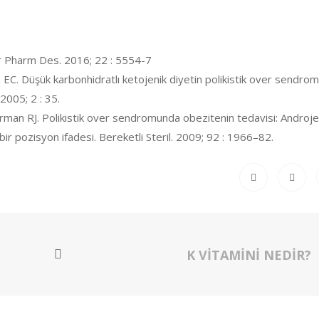
rr Pharm Des. 2016; 22 : 5554-7
. Düşük karbonhidratlı ketojenik diyetin polikistik over sendro
2005; 2 : 35.
man RJ. Polikistik over sendromunda obezitenin tedavisi: Androj
bir pozisyon ifadesi. Bereketli Steril. 2009; 92 : 1966–82.
K VİTAMİNİ NEDİR?