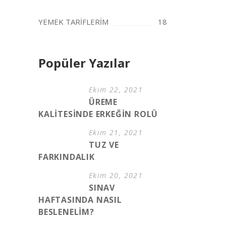
YEMEK TARİFLERİM
18
Popüler Yazılar
Ekim 22, 2021
ÜREME
KALİTESİNDE ERKEĞİN ROLÜ
Ekim 21, 2021
TUZ VE
FARKINDALIK
Ekim 20, 2021
SINAV
HAFTASINDA NASIL
BESLENELİM?