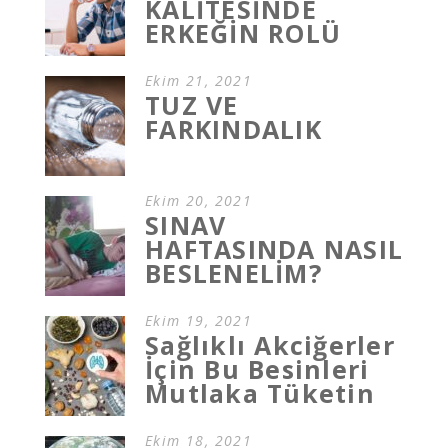
KALİTESİNDE
ERKEĞİN ROLÜ
Ekim 21, 2021
TUZ VE
FARKINDALIK
Ekim 20, 2021
SINAV
HAFTASINDA NASIL
BESLENELİM?
Ekim 19, 2021
Sağlıklı Akciğerler
İçin Bu Besinleri
Mutlaka Tüketin
Ekim 18, 2021