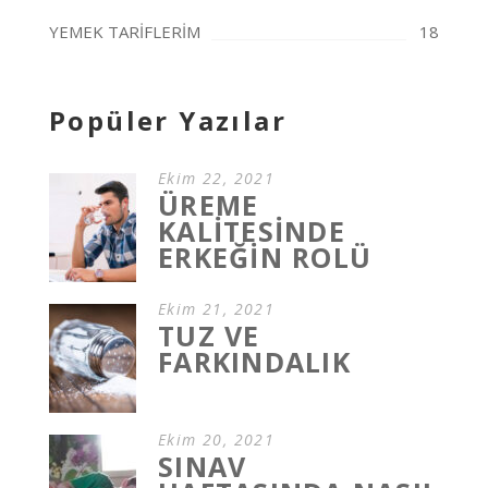
YEMEK TARİFLERİM
18
Popüler Yazılar
Ekim 22, 2021
ÜREME
KALİTESİNDE
ERKEĞİN ROLÜ
Ekim 21, 2021
TUZ VE
FARKINDALIK
Ekim 20, 2021
SINAV