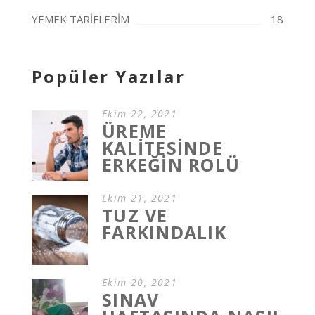
YEMEK TARİFLERİM
18
Popüler Yazılar
Ekim 22, 2021
ÜREME
KALİTESİNDE
ERKEĞİN ROLÜ
Ekim 21, 2021
TUZ VE
FARKINDALIK
Ekim 20, 2021
SINAV