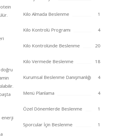
rotein
Kilo Almada Beslenme
1
lür.
Kilo Kontrolü Programı
4
eri
Kilo Kontrolünde Beslenme
20
Kilo Vermede Beslenme
18
i doğru
Kurumsal Beslenme Danışmanlığı
4
tamin
abilir.
Menü Planlama
4
 başta
Özel Dönemlerde Beslenme
1
 enerji
Sporcular İçin Beslenme
1
da