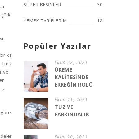
SÜPER BESİNLER
30
an
 ölçüde
YEMEK TARİFLERİM
18
sı
Popüler Yazılar
ir kişi
Ekim 22, 2021
k Türk
ÜREME
ır ve
KALİTESİNDE
zen
ERKEĞİN ROLÜ
miz
Ekim 21, 2021
TUZ VE
e göre
FARKINDALIK
ddeler
Ekim 20, 2021