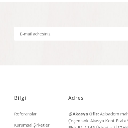
Bilgi
Adres
Referanslar
🍏
Akasya Ofis:
Acıbadem mah
Çeçen sok. Akasya Kent Etabı 
Kurumsal Şirketler
Blok B1 / 145 Üsküdar / İST