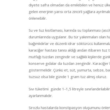
diyete safra olmadan da emilebilen ve henüz ülke
gelen enerjinin yarısı orta zincirli yağlara ayrılma
önlenebilir.
Su ve tuz kısıtlaması, karında su toplanması (asc
durumlarında uygulanır. Bu tür yakınmaları olan 
bağımlıdırlar ve düzenli idrar söktürücü kullanmalar
karaciğer hastası tanısı aldığı andan itibaren tuz
mutfağı tuzdan zengindir ve sağlıklı kişilerde gün
konserve gıdalar da tuzdan zengindir. Karaciğer
göstermelidir. Çünkü et, süt, yumurta, sebze, bak
tuzsuz olsa bile günde 1 gram tuz almış oluruz.
Sıvı tüketimi günde 1-1,5 litreyle sınırlandırılabili
ayarlanmalıdır.
Sirozlu hastalarda konstipasyon oluşumunu önlem