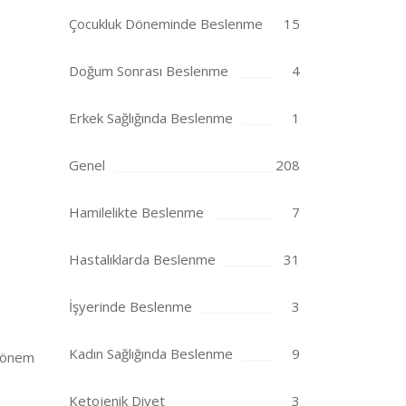
Çocukluk Döneminde Beslenme
15
Doğum Sonrası Beslenme
4
Erkek Sağlığında Beslenme
1
Genel
208
Hamilelikte Beslenme
7
Hastalıklarda Beslenme
31
İşyerinde Beslenme
3
Kadın Sağlığında Beslenme
9
k önem
Ketojenik Diyet
3