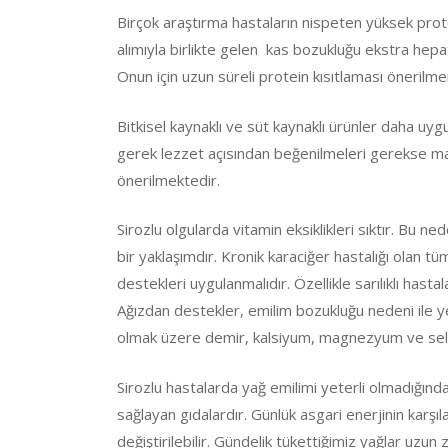
Birçok araştırma hastaların nispeten yüksek prot
alımıyla birlikte gelen kas bozukluğu ekstra hep
Onun için uzun süreli protein kısıtlaması önerilm
Bitkisel kaynaklı ve süt kaynaklı ürünler daha uygun 
gerek lezzet açısından beğenilmeleri gerekse mali
önerilmektedir.
Sirozlu olgularda vitamin eksiklikleri sıktır. Bu
bir yaklaşımdır. Kronik karaciğer hastalığı olan tü
destekleri uygulanmalıdır. Özellikle sarılıklı hast
Ağızdan destekler, emilim bozukluğu nedeni ile yet
olmak üzere demir, kalsiyum, magnezyum ve sele
Sirozlu hastalarda yağ emilimi yeterli olmadığından
sağlayan gıdalardır. Günlük asgari enerjinin karşıla
değiştirilebilir. Gündelik tükettiğimiz yağlar uzu