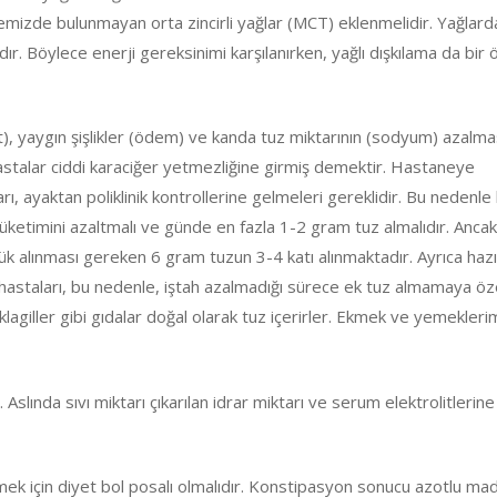
mizde bulunmayan orta zincirli yağlar (MCT) eklenmelidir. Yağlard
lıdır. Böylece enerji gereksinimi karşılanırken, yağlı dışkılama da bir
it), yaygın şişlikler (ödem) ve kanda tuz miktarının (sodyum) azalma
hastalar ciddi karaciğer yetmezliğine girmiş demektir. Hastaneye
ı, ayaktan poliklinik kontrollerine gelmeleri gereklidir. Bu nedenle b
 tüketimini azaltmalı ve günde en fazla 1-2 gram tuz almalıdır. Anca
lük alınması gereken 6 gram tuzun 3-4 katı alınmaktadır. Ayrıca haz
 hastaları, bu nedenle, iştah azalmadığı sürece ek tuz almamaya ö
lagiller gibi gıdalar doğal olarak tuz içerirler. Ekmek ve yemekleri
r. Aslında sıvı miktarı çıkarılan idrar miktarı ve serum elektrolitlerin
ek için diyet bol posalı olmalıdır. Konstipasyon sonucu azotlu ma