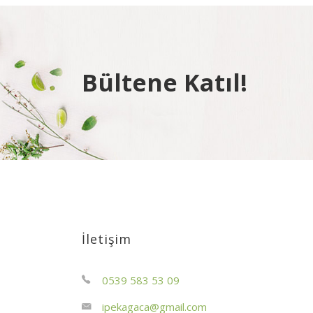
Bültene Katıl!
İletişim
0539 583 53 09
ipekagaca@gmail.com