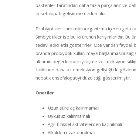
bakteriler tarafından daha fazla parçalanır ve da
ensefalopati gelişimine neden olur.
Probiyotikler canlı mikroorganizma içeren gıda takv
Simbiyotikler ise bu iki ürünün karışımlarıdır. Bu 
tedavi edici etki gösterirler. Öte yandan faydalı 
oranda probiyotik kullanılmaya başlanmasını sağlamı
albumin değerlerinde iyileşme ve infeksiyon sıklı
takibinde daha az enfeksiyon geliştiği de gözlen
hepatik ensefalopatiyi düzelttiği gösterilmiştir.
Öneriler
Uzun süre aç kalınmamalı
Uykusuz kalınmamalı
Ağır fiziksel aktivitelerden kaçınılmalı
Alkolden uzak durulmalı