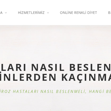
DA
HIZMETLERIMIZ
ONLINE RENKLI DIYET
B
LARI NASIL BESLE
İNLERDEN KAÇINM
İROZ HASTALARI NASIL BESLENMELİ, HANGİ B