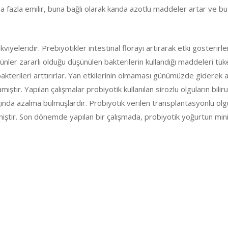
ha fazla emilir, buna bağlı olarak kanda azotlu maddeler artar ve b
iyeleridir. Prebiyotikler intestinal florayı artırarak etki gösterirle
ürünler zararlı olduğu düşünülen bakterilerin kullandığı maddeleri tü
bakterileri arttırırlar. Yan etkilerinin olmaması günümüzde giderek 
ştır. Yapılan çalışmalar probiyotik kullanılan sirozlu olguların bilir
ğında azalma bulmuşlardır. Probiyotik verilen transplantasyonlu olg
miştir. Son dönemde yapılan bir çalışmada, probiyotik yoğurtun min