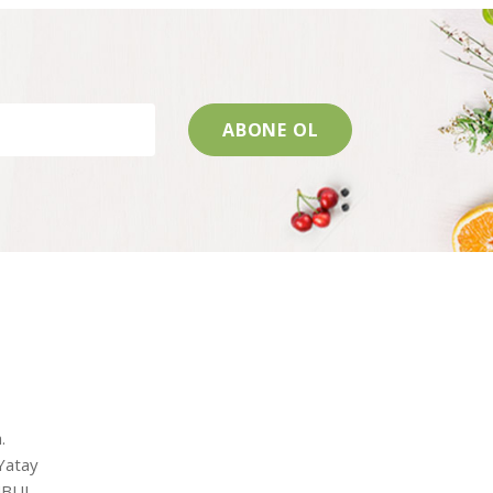
.
Yatay
ANBUL