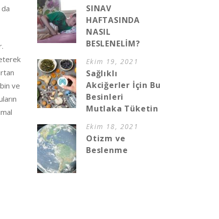
SINAV
u da
HAFTASINDA
NASIL
BESLENELİM?
r.
keterek
Ekim 19, 2021
artan
Sağlıklı
Akciğerler İçin Bu
ubin ve
Besinleri
uların
Mutlaka Tüketin
imal
Ekim 18, 2021
Otizm ve
Beslenme