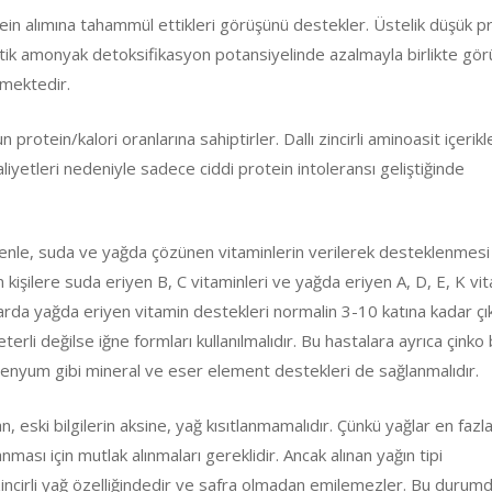
ein alımına tahammül ettikleri görüşünü destekler. Üstelik düşük p
atik amonyak detoksifikasyon potansiyelinde azalmayla birlikte görü
emektedir.
protein/kalori oranlarına sahiptirler. Dallı zincirli aminoasit içerikl
yetleri nedeniyle sadece ciddi protein intoleransı geliştiğinde
 nedenle, suda ve yağda çözünen vitaminlerin verilerek desteklenmes
m kişilere suda eriyen B, C vitaminleri ve yağda eriyen A, D, E, K vi
alarda yağda eriyen vitamin destekleri normalin 3-10 katına kadar çıkıl
erli değilse iğne formları kullanılmalıdır. Bu hastalara ayrıca çinko
nyum gibi mineral ve eser element destekleri de sağlanmalıdır.
, eski bilgilerin aksine, yağ kısıtlanmamalıdır. Çünkü yağlar en fazla
nması için mutlak alınmaları gereklidir. Ancak alınan yağın tipi
n zincirli yağ özelliğindedir ve safra olmadan emilemezler. Bu durum