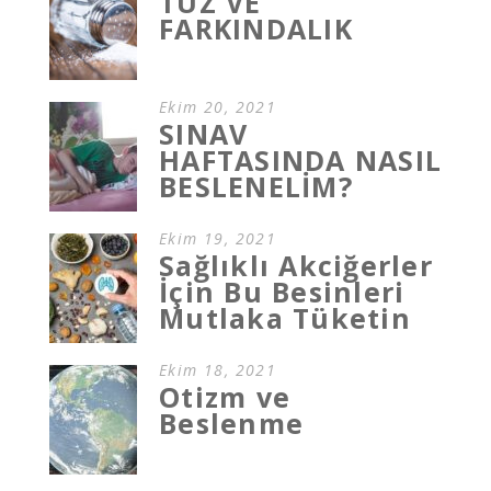
TUZ VE
FARKINDALIK
Ekim 20, 2021
SINAV
HAFTASINDA NASIL
BESLENELİM?
Ekim 19, 2021
Sağlıklı Akciğerler
İçin Bu Besinleri
Mutlaka Tüketin
Ekim 18, 2021
Otizm ve
Beslenme