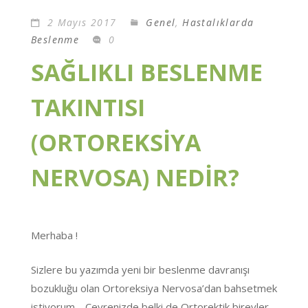
2 Mayıs 2017
Genel
,
Hastalıklarda
Beslenme
0
SAĞLIKLI BESLENME
TAKINTISI
(ORTOREKSİYA
NERVOSA) NEDİR?
Merhaba !
Sizlere bu yazımda yeni bir beslenme davranışı
bozukluğu olan Ortoreksiya Nervosa’dan bahsetmek
istiyorum… Çevrenizde belki de Ortorektik bireyler