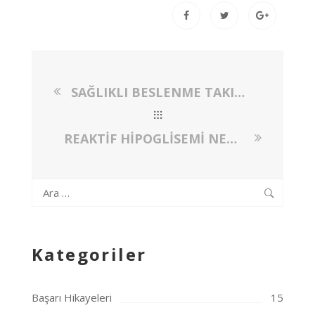
SAĞLIKLI BESLENME TAKINTISINA DİKKAT!
REAKTİF HİPOGLİSEMİ NEDİR? REAKTİF HİPOGLİSEMİSİ OLANLAR NASIL BESLENMELİDİR?
Arama:
Kategoriler
Başarı Hikayeleri
15