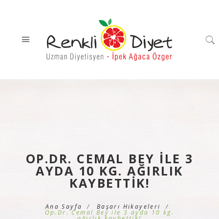
OP.DR. CEMAL BEY ILE 3
AYDA 10 KG. AĞIRLIK
KAYBETTIK!
Ana Sayfa
Başarı Hikayeleri
Op.Dr. Cemal Bey ile 3 ayda 10 kg.
ağırlık kaybettik!