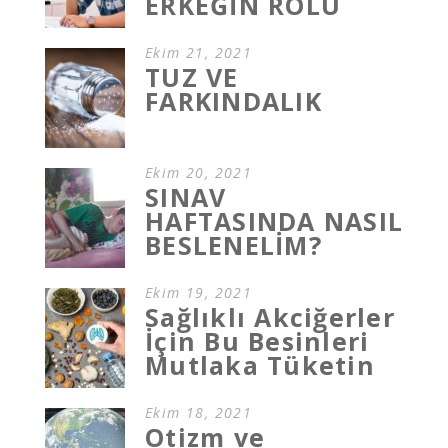
ERKEĞİN ROLÜ
Ekim 21, 2021
TUZ VE
FARKINDALIK
Ekim 20, 2021
SINAV
HAFTASINDA NASIL
BESLENELİM?
Ekim 19, 2021
Sağlıklı Akciğerler
İçin Bu Besinleri
Mutlaka Tüketin
Ekim 18, 2021
Otizm ve