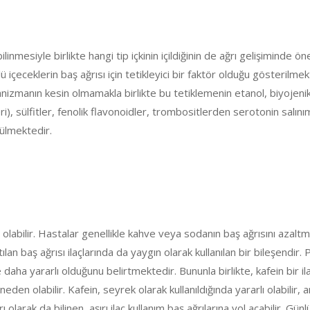
 bilinmesiyle birlikte hangi tip içkinin içildiğinin de ağrı gelişiminde ön
ü içeceklerin baş ağrısı için tetikleyici bir faktör olduğu gösterilmek
nizmanın kesin olmamakla birlikte bu tetiklemenin etanol, biyojeni
ri), sülfitler, fenolik flavonoidler, trombositlerden serotonin salını
nülmektedir.
 olabilir. Hastalar genellikle kahve veya sodanın baş ağrısını azalt
ılan baş ağrısı ilaçlarında da yaygın olarak kullanılan bir bileşendir.
 daha yararlı olduğunu belirtmektedir. Bununla birlikte, kafein bir il
 neden olabilir. Kafein, seyrek olarak kullanıldığında yararlı olabilir, 
 olarak da bilinen, aşırı ilaç kullanım baş ağrılarına yol açabilir. Gün