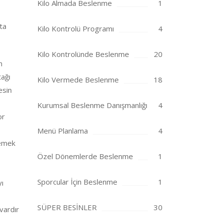
Kilo Almada Beslenme
1
ta
Kilo Kontrolü Programı
4
Kilo Kontrolünde Beslenme
20
n
tağı
Kilo Vermede Beslenme
18
esin
Kurumsal Beslenme Danışmanlığı
4
or
Menü Planlama
4
yemek
Özel Dönemlerde Beslenme
1
Sporcular İçin Beslenme
1
yı
SÜPER BESİNLER
30
vardır