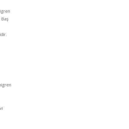
migren
. Baş
dir.
migren
vi