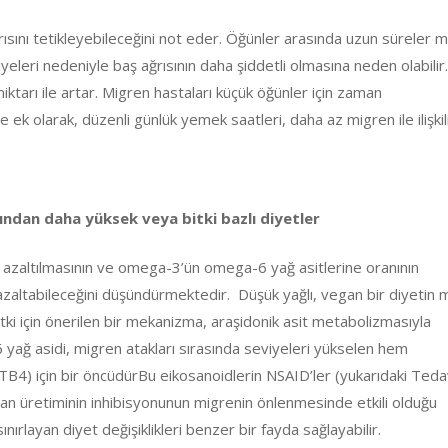
rısını tetikleyebileceğini not eder. Öğünler arasında uzun süreler 
iyeleri nedeniyle baş ağrısının daha şiddetli olmasına neden olabilir
iktarı ile artar. Migren hastaları küçük öğünler için zaman
ek olarak, düzenli günlük yemek saatleri, daha az migren ile ilişkili
ından daha yüksek veya bitki bazlı diyetler
 azaltılmasının ve omega-3’ün omega-6 yağ asitlerine oranının
azaltabileceğini düşündürmektedir. Düşük yağlı, vegan bir diyetin 
ki için önerilen bir mekanizma, araşidonik asit metabolizmasıyla
 yağ asidi, migren atakları sırasında seviyeleri yükselen hem
B4) için bir öncüdürBu eikosanoidlerin NSAID’ler (yukarıdaki Teda
ndan üretiminin inhibisyonunun migrenin önlenmesinde etkili olduğu
ırlayan diyet değişiklikleri benzer bir fayda sağlayabilir.