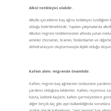
Alkol tetikleyici olabilir .
Alkollü içeceklerin baş ağrısı tetikleyici özelliğinin
olduğu belirtilmektedir. Yapılan çalışmalarda alkoll
Alkolün migreni tetiklemesinin altında yatan meka
aminler (histamin, tiramin, feniletilamin ve diğerle
dehidratasyon oluşturmasıyla ilişkili olduğu düşü
Kafein alımı migrende önemlidir.
Kafein, migren baş ağrılarının tedavisine yardımcı
yardımcı olduğunu bildirirler. Kafein, reçetesiz sat
hasta, kafeinli ilaçların, kafein içermeyenlere göre
diğer birçok ilaç gibi aşırı kullanıldığında sorunlara
günlük olarak kullanılması, “geri tepme” baş ağrıları