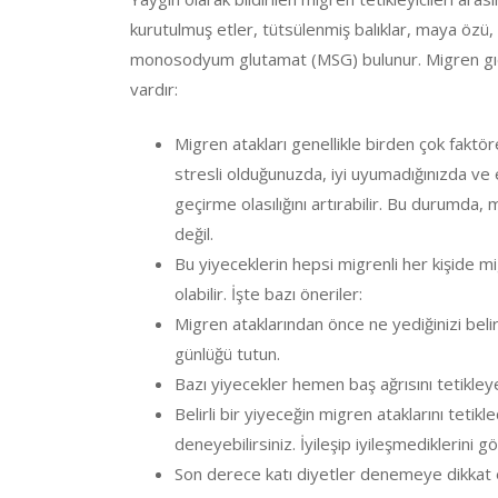
kurutulmuş etler, tütsülenmiş balıklar, maya özü, n
monosodyum glutamat (MSG) bulunur. Migren gıda
vardır:
Migren atakları genellikle birden çok faktöre 
stresli olduğunuzda, iyi uyumadığınızda ve 
geçirme olasılığını artırabilir. Bu durumda, 
değil.
Bu yiyeceklerin hepsi migrenli her kişide mig
olabilir. İşte bazı öneriler:
Migren ataklarından önce ne yediğinizi beli
günlüğü tutun.
Bazı yiyecekler hemen baş ağrısını tetikleye
Belirli bir yiyeceğin migren ataklarını teti
deneyebilirsiniz. İyileşip iyileşmediklerini 
Son derece katı diyetler denemeye dikkat ed