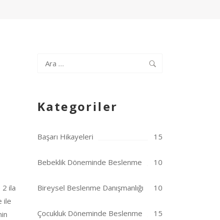
Arama:
Kategoriler
Başarı Hikayeleri
15
Bebeklik Döneminde Beslenme
10
 2 ila
Bireysel Beslenme Danışmanlığı
10
 ile
Çocukluk Döneminde Beslenme
15
nin