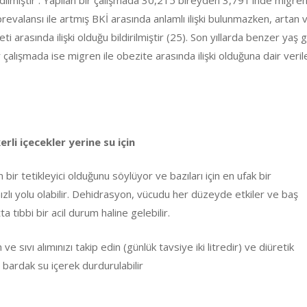
valansı ile artmış BKİ arasında anlamlı ilişki bulunmazken, artan 
deti arasında ilişki olduğu bildirilmiştir (25). Son yıllarda benzer yaş 
 çalışmada ise migren ile obezite arasında ilişki olduğuna dair veril
li içecekler yerine su için
bir tetikleyici olduğunu söylüyor ve bazıları için en ufak bir
 hızlı yolu olabilir. Dehidrasyon, vücudu her düzeyde etkiler ve baş
a tıbbi bir acil durum haline gelebilir.
e sıvı alımınızı takip edin (günlük tavsiye iki litredir) ve diüretik
r bardak su içerek durdurulabilir