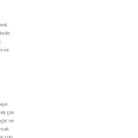
emli
tedir.
k
mı ve
maya
 Pek çok
açtır ve
ancak
lük 100