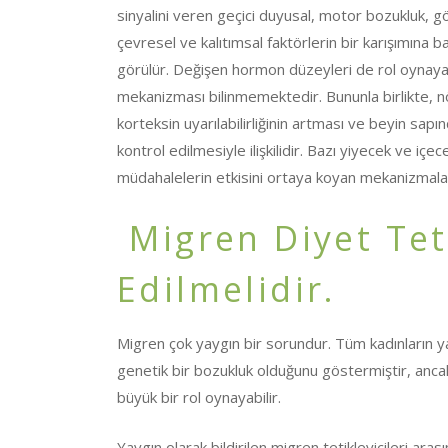
sinyalini veren geçici duyusal, motor bozukluk, 
çevresel ve kalıtımsal faktörlerin bir karışımına ba
görülür. Değişen hormon düzeyleri de rol oynayabi
mekanizması bilinmemektedir. Bununla birlikte, n
korteksin uyarılabilirliğinin artması ve beyin sapı
kontrol edilmesiyle ilişkilidir. Bazı yiyecek ve içec
müdahalelerin etkisini ortaya koyan mekanizmalar
Migren Diyet Teti
Edilmelidir.
Migren çok yaygın bir sorundur. Tüm kadınların ya
genetik bir bozukluk olduğunu göstermiştir, ancak
büyük bir rol oynayabilir.
Yaygın olarak bildirilen migren tetikleyicileri arası