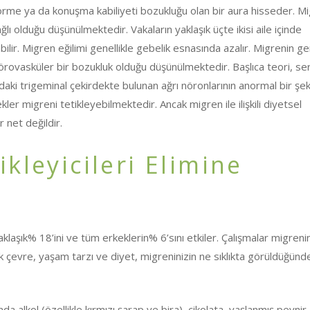
görme ya da konuşma kabiliyeti bozukluğu olan bir aura hisseder. M
ğlı olduğu düşünülmektedir. Vakaların yaklaşık üçte ikisi aile içinde
lir. Migren eğilimi genellikle gebelik esnasında azalır. Migrenin g
örovasküler bir bozukluk olduğu düşünülmektedir. Başlıca teori, se
ndaki trigeminal çekirdekte bulunan ağrı nöronlarının anormal bir şek
ekler migreni tetikleyebilmektedir. Ancak migren ile ilişkili diyetsel
 net değildir.
kleyicileri Elimine
klaşık% 18’ini ve tüm erkeklerin% 6’sını etkiler. Çalışmalar migreni
 çevre, yaşam tarzı ve diyet, migreninizin ne sıklıkta görüldüğünd
nda alkol (özellikle kırmızı şarap ve bira), çikolata, yaşlanmış peynir,