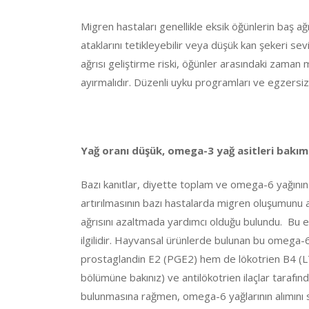
Migren hastaları genellikle eksik öğünlerin baş ağ
ataklarını tetikleyebilir veya düşük kan şekeri sev
ağrısı geliştirme riski, öğünler arasındaki zaman m
ayırmalıdır. Düzenli uyku programları ve egzersize 
Yağ oranı düşük, omega-3 yağ asitleri bakım
Bazı kanıtlar, diyette toplam ve omega-6 yağının
artırılmasının bazı hastalarda migren oluşumunu 
ağrısını azaltmada yardımcı olduğu bulundu. Bu et
ilgilidir. Hayvansal ürünlerde bulunan bu omega-6
prostaglandin E2 (PGE2) hem de lökotrien B4 (LT
bölümüne bakınız) ve antilökotrien ilaçlar tarafı
bulunmasına rağmen, omega-6 yağlarının alımını sın