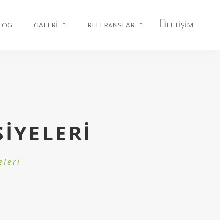
LOG
GALERI
REFERANSLAR
İLETIŞIM
IYELERI
eleri