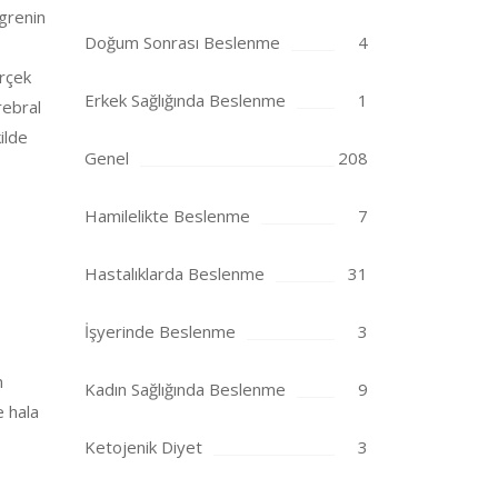
igrenin
Doğum Sonrası Beslenme
4
erçek
Erkek Sağlığında Beslenme
1
rebral
ilde
Genel
208
Hamilelikte Beslenme
7
Hastalıklarda Beslenme
31
İşyerinde Beslenme
3
n
Kadın Sağlığında Beslenme
9
e hala
Ketojenik Diyet
3