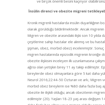
ve birçok önemli besini kaçırıyor olabilirsiniz
İnsülin direnci ve obezite migreni tetikleyeb
Kronik migrenli hastalarda insülin duyarlılığının
olarak görüldüğü bildirilmektedir. Ancak migreni
Migren ve obezite arasındaki ilişki son 10 yılda d
çeşitlerine sahip hastalar ele alınmış ve bu hasta
şişman, obez, morbid obez) incelenmiştir. Sonuç
migren hastalarında epizodik migrenin kroniğe dönm
obezite ilişkisini inceleyen ilk uzunlamasına çalı
ağrısı olan yetişkin birey 11 ay takip edilmiştir.
bireylerde obez olmayanlara göre 5 kat daha yüks
Neurol 2016;22:44-50 Özturan ve ark.; Migren ve 
morbid obez bireylerin ise %80 daha fazla baş ağrı
obezite ile ilişkili olduğu; ancak obezitenin migre
edilmiştir (20). Yaşları 18-23 yaş arası değişen
daha fazla baş ağrısı veya migren olduğu rapor e