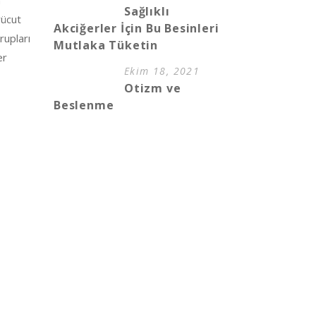
Sağlıklı
vücut
Akciğerler İçin Bu Besinleri
grupları
Mutlaka Tüketin
er
Ekim 18, 2021
Otizm ve
Beslenme