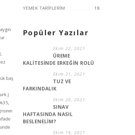
YEMEK TARİFLERİM
18
yaygın
Popüler Yazılar
ur .
Ekim 22, 2021
,
ÜREME
bez
KALİTESİNDE ERKEĞİN ROLÜ
Ekim 21, 2021
lük baş
TUZ VE
FARKINDALIK
urk J
Ekim 20, 2021
 %35,
SINAV
rısının
HAFTASINDA NASIL
 ifade
BESLENELİM?
sinde
Ekim 19, 2021
n