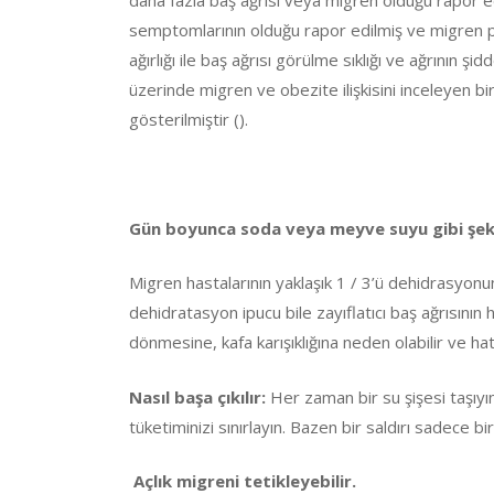
semptomlarının olduğu rapor edilmiş ve migren pre
ağırlığı ile baş ağrısı görülme sıklığı ve ağrının şid
üzerinde migren ve obezite ilişkisini inceleyen bir
gösterilmiştir ().
Gün boyunca soda veya meyve suyu gibi şeker
Migren hastalarının yaklaşık 1 / 3’ü dehidrasyonun 
dehidratasyon ipucu bile zayıflatıcı baş ağrısının
dönmesine, kafa karışıklığına neden olabilir ve hatt
Nasıl başa çıkılır:
Her zaman bir su şişesi taşıyın v
tüketiminizi sınırlayın. Bazen bir saldırı sadece bi
Açlık migreni tetikleyebilir.