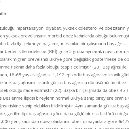
.
ilir
 bozulduğu, hipertansiyon, diyabet, yüksek kolesterol ve obezitenin 
n en yüksek prevelansının morbid obez kadınlarda olduğu bulunmuşt
aha fazla ilgi çekmeye başlamıştır. Yapılan bir çalışmada baş ağrısı
lar beden kitle indeksine (BKİ) göre 5 gruba ayrılarak (zayıf, normal
 olarak migren prevelansı BKİ’ye göre değişiklik göstermese de o
e riskinin daha fazla olduğu tespit edilmiştir (20). Baş ağrısı ile
şmada, 18-65 yaş aralığındaki 1,192 epizodik baş ağrısı ve kronik gün
 Epizodik baş ağrısının kronik günlük baş ağrısına dönüşümünün obez
ek olduğu ifade edilmiştir (22). Başka bir çalışmada da obez 45 T
Beslenme İlişkisi bireylerin normal BKİ’ye sahip bireylere oranla
sı riskine sahip oldukları bildirilmiştir .Aynı zamanda günlük baş ağ
nde, gerilim tipi baş ağrısına göre daha güçlü bir risk faktörü olduğu
 14,000 genç kadından obez olanlarının obez olmayanlara göre %47’
dilmiştir . Yapılan bir çalışmada 30,215 bireyden 3,791’inde migre