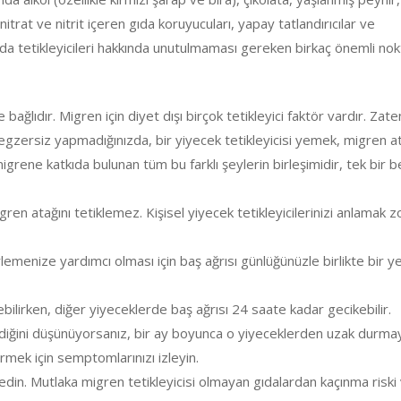
itrat ve nitrit içeren gıda koruyucuları, yapay tatlandırıcılar ve
 tetikleyicileri hakkında unutulmaması gereken birkaç önemli nok
bağlıdır. Migren için diyet dışı birçok tetikleyici faktör vardır. Zate
egzersiz yapmadığınızda, bir yiyecek tetikleyicisi yemek, migren a
migrene katkıda bulunan tüm bu farklı şeylerin birleşimidir, tek bir b
ren atağını tetiklemez. Kişisel yiyecek tetikleyicilerinizi anlamak z
rlemenize yardımcı olması için baş ağrısı günlüğünüzle birlikte bir 
bilirken, diğer yiyeceklerde baş ağrısı 24 saate kadar gecikebilir.
klediğini düşünüyorsanız, bir ay boyunca o yiyeceklerden uzak durma
görmek için semptomlarınızı izleyin.
in. Mutlaka migren tetikleyicisi olmayan gıdalardan kaçınma riski 