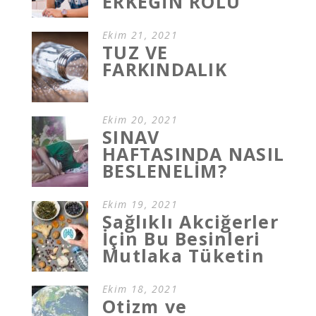
ERKEĞİN ROLÜ
Ekim 21, 2021
TUZ VE
FARKINDALIK
Ekim 20, 2021
SINAV
HAFTASINDA NASIL
BESLENELİM?
Ekim 19, 2021
Sağlıklı Akciğerler
İçin Bu Besinleri
Mutlaka Tüketin
Ekim 18, 2021
Otizm ve