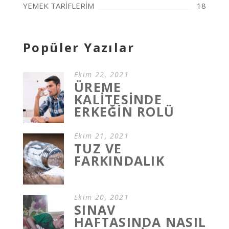
YEMEK TARİFLERİM
18
Popüler Yazılar
Ekim 22, 2021
ÜREME
KALİTESİNDE
ERKEĞİN ROLÜ
Ekim 21, 2021
TUZ VE
FARKINDALIK
Ekim 20, 2021
SINAV
HAFTASINDA NASIL