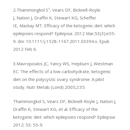
1
2.Thammongkol S
, Vears DF, Bicknell-Royle
J, Nation J, Draffin K, Stewart KG, Scheffer
IE, Mackay MT. Efficacy of the ketogenic diet: which
epilepsies respond? Epilepsia. 2012 Mar;53(3):e55-
9. doi: 10.1111/j.1528-1167.2011.03394.x. Epub
2012 Feb 6.
3.Mavropoulos JC, Yancy WS, Hepburn J, Westman
EC. The effects of a low-carbohydrate, ketogenic
diet on the polycystic ovary syndrome: A pilot
study. Nutr Metab (Lond) 2005;2:35.
Thammongkol S, Vears DF, Bicknell-Royle J, Nation J,
Draffin K, Stewart KG, et al. Efficacy of the
ketogenic diet: which epilepsies respond? Epilepsia
2012; 53: 55-9.