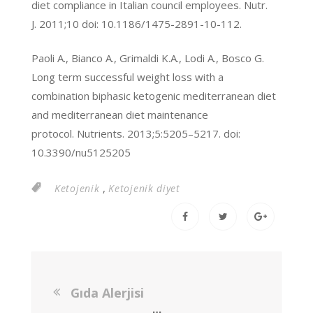
diet compliance in Italian council employees. Nutr.
J. 2011;10 doi: 10.1186/1475-2891-10-112.
Paoli A., Bianco A., Grimaldi K.A., Lodi A., Bosco G.
Long term successful weight loss with a
combination biphasic ketogenic mediterranean diet
and mediterranean diet maintenance
protocol. Nutrients. 2013;5:5205–5217. doi:
10.3390/nu5125205
,
Ketojenik
Ketojenik diyet
Gıda Alerjisi