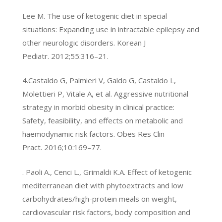
Lee M. The use of ketogenic diet in special
situations: Expanding use in intractable epilepsy and
other neurologic disorders. Korean J
Pediatr. 2012;55:316–21.
4.Castaldo G, Palmieri V, Galdo G, Castaldo L,
Molettieri P, Vitale A, et al. Aggressive nutritional
strategy in morbid obesity in clinical practice:
Safety, feasibility, and effects on metabolic and
haemodynamic risk factors. Obes Res Clin
Pract. 2016;10:169–77.
. Paoli A., Cenci L., Grimaldi K.A. Effect of ketogenic
mediterranean diet with phytoextracts and low
carbohydrates/high-protein meals on weight,
cardiovascular risk factors, body composition and