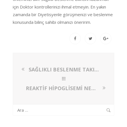
için Doktor kontrollerinizi ihmal etmeyin. En yakın
zamanda bir Diyetisyenle görüşmenizi ve beslenme
konusunda bilinç sahibi olmanızı öneririm.
SAĞLIKLI BESLENME TAKINTISINA DİKKAT!
REAKTİF HİPOGLİSEMİ NEDİR? REAKTİF HİPOGLİSEMİSİ OLANLAR NASIL BESLENMELİDİR?
Arama: