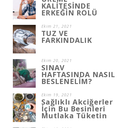
KALİTESİNDE
ERKEĞİN ROLÜ
Ekim 21, 2021
TUZ VE
FARKINDALIK
Ekim 20, 2021
SINAV
HAFTASINDA NASIL
BESLENELİM?
Ekim 19, 2021
Sağlıklı Akciğerler
İçin Bu Besinleri
Mutlaka Tüketin