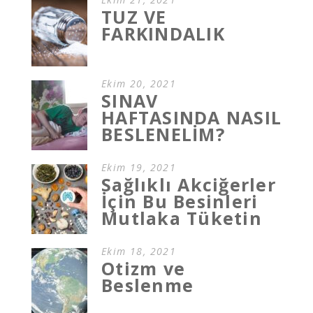
TUZ VE
FARKINDALIK
Ekim 20, 2021
SINAV
HAFTASINDA NASIL
BESLENELİM?
Ekim 19, 2021
Sağlıklı Akciğerler
İçin Bu Besinleri
Mutlaka Tüketin
Ekim 18, 2021
Otizm ve
Beslenme