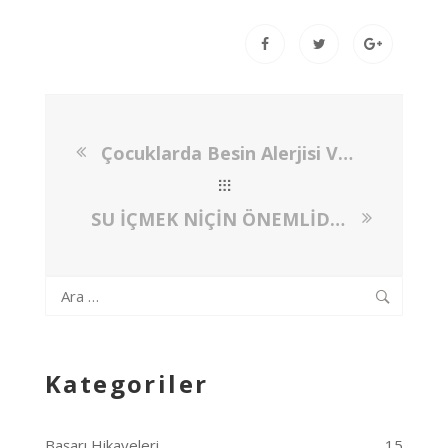
Çocuklarda Besin Alerjisi Ve Beslenme Önerileri
SU İÇMEK NİÇİN ÖNEMLİDİR? GÜNLÜK NE KADAR SU İÇMELİ?
Arama:
Kategoriler
Başarı Hikayeleri
15