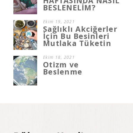
HAFTASINDA NASIL
BESLENELİM?
Ekim 19, 2021
Sağlıklı Akciğerler
İçin Bu Besinleri
Mutlaka Tüketin
Ekim 18, 2021
Otizm ve
Beslenme