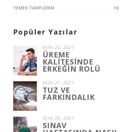
YEMEK TARİFLERİM
18
Popüler Yazılar
Ekim 22, 2021
ÜREME
KALİTESİNDE
ERKEĞİN ROLÜ
Ekim 21, 2021
TUZ VE
FARKINDALIK
Ekim 20, 2021
SINAV