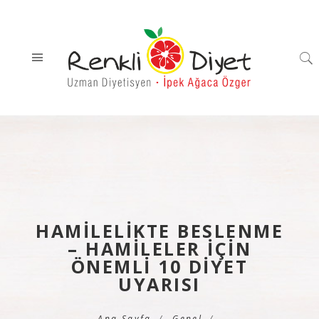
HAMILELIKTE BESLENME
– HAMILELER İÇIN
ÖNEMLI 10 DIYET
UYARISI
Ana Sayfa
Genel