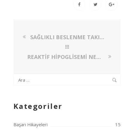
SAĞLIKLI BESLENME TAKINTISINA DİKKAT!
REAKTİF HİPOGLİSEMİ NEDİR? REAKTİF HİPOGLİSEMİSİ OLANLAR NASIL BESLENMELİDİR?
Arama:
Kategoriler
Başarı Hikayeleri
15