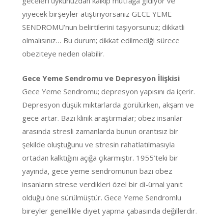
geceleri uykunuzdan kalkıp mutfağa gidiyor ve
yiyecek birşeyler atıştırıyorsanız GECE YEME
SENDROMU’nun belirtilerini taşıyorsunuz; dikkatli
olmalısınız… Bu durum; dikkat edilmediği sürece
obeziteye neden olabilir.
Gece Yeme Sendromu ve Depresyon İlişkisi
Gece Yeme Sendromu; depresyon yapısını da içerir.
Depresyon düşük miktarlarda görülürken, akşam ve
gece artar. Bazı klinik araştırmalar; obez insanlar
arasında stresli zamanlarda bunun orantısız bir
şekilde oluştuğunu ve stresin rahatlatılmasıyla
ortadan kalktığını açığa çıkarmıştır. 1955’teki bir
yayında, gece yeme sendromunun bazı obez
insanların strese verdikleri özel bir di-ürnal yanıt
olduğu öne sürülmüştür. Gece Yeme Sendromlu
bireyler genellikle diyet yapma çabasında değillerdir.