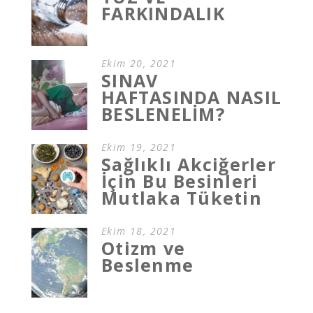
FARKINDALIK
Ekim 20, 2021
SINAV
HAFTASINDA NASIL
BESLENELİM?
Ekim 19, 2021
Sağlıklı Akciğerler
İçin Bu Besinleri
Mutlaka Tüketin
Ekim 18, 2021
Otizm ve
Beslenme