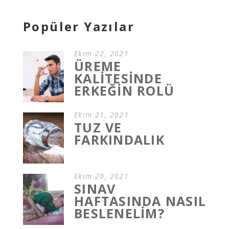
Popüler Yazılar
Ekim 22, 2021
ÜREME
KALİTESİNDE
ERKEĞİN ROLÜ
Ekim 21, 2021
TUZ VE
FARKINDALIK
Ekim 20, 2021
SINAV
HAFTASINDA NASIL
BESLENELİM?