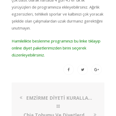
çok basit olarak haftada 4 gün 45 er dk lık
yürüyüşleri de programınıza ekleyebilirsiniz. Ağırlık
egzersizleri, tehlikeli sporlar ve kalbinizi çok yoracak
şekilde olan çalışmalardan uzak durmanız gerektiğini
unutmayın.
Hamilelikte beslenme programınızı bu linke tıklayıp
online diyet paketlerimizden birini seçerek
düzenleyebilirsiniz.
EMZİRME DİYETİ KURALLARI
Chia Tohumu Ve Diyetlerde Kullanımı