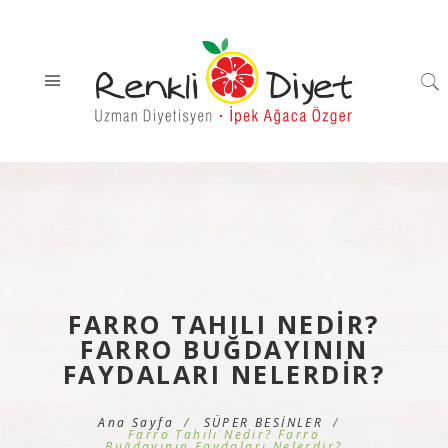
FARRO TAHILI NEDIR?
FARRO BUĞDAYININ
FAYDALARI NELERDIR?
Ana Sayfa
SÜPER BESİNLER
Farro Tahılı Nedir? Farro
Buğdayının Faydaları Nelerdir?