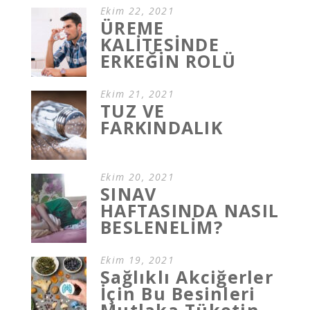
Ekim 22, 2021
ÜREME
KALİTESİNDE
ERKEĞİN ROLÜ
Ekim 21, 2021
TUZ VE
FARKINDALIK
Ekim 20, 2021
SINAV
HAFTASINDA NASIL
BESLENELİM?
Ekim 19, 2021
Sağlıklı Akciğerler
İçin Bu Besinleri
Mutlaka Tüketin