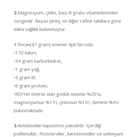
2.
Magnezyum, çinko, bazı B grubu vitaminlerinden
zengindir. Beyaz pirinç ve diğer rafine tahıllara göre
daha sağlıklı bulunmuştur.
4 fincan(47 gram) emmer tipli farroda:
•170 kalori,
•34 gram karbonhidrat,
•1 gram yağ,
•5 gram lif,
•6 gram protein,
•RDI’nın önerisi olan günlük niasinin %20’si,
magnezyumun %15’i, çinkonun %15’i, demirin %4’ü
bulunmaktadır.
3.
Antioksidan kapasitesi yüksektir. İçerdiği
polifenoller, fitosteroller, karotenoidler ve selenyum