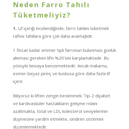
Neden Farro Tahılı
Tüketmeliyiz?
1.
Lif içeriği incelendiğinde, farro tahılını tüketmek
rafine tahıllara göre çok daha avantajlıdır.
1 fincan kadar emmer tipli farronun bulunması günlük
alınması gereken lifin %20’sini karşılamaktadır. Bu
yönüyle kinoaya benzemektedir. Ancak makarna,
esmer-beyaz pirinç ve kuskusa göre daha fazla lif
içerir.
Biliyoruz ki liften zengin
beslenmek
; Tip-2 diyabet
ve kardivasküler hastalıkların gelişme riskini
azaltmakta, total ve LDL kolesterol seviyelerinin
düşmesine yardım etmekte, sindirim sistemini
düzenlemektedir.