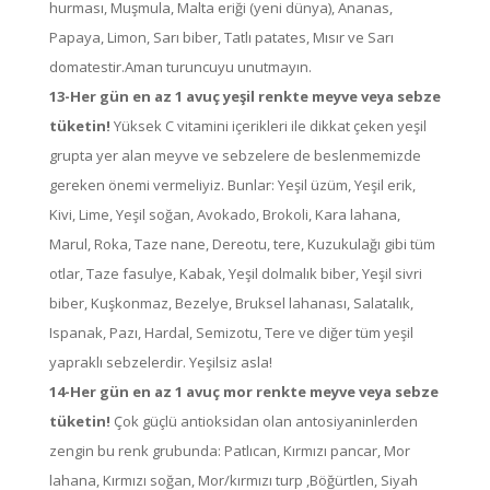
hurması, Muşmula, Malta eriği (yeni dünya), Ananas,
Papaya, Limon, Sarı biber, Tatlı patates, Mısır ve Sarı
domatestir.Aman turuncuyu unutmayın.
13-Her gün en az 1 avuç yeşil renkte meyve veya sebze
tüketin!
Yüksek C vitamini içerikleri ile dikkat çeken yeşil
grupta yer alan meyve ve sebzelere de beslenmemizde
gereken önemi vermeliyiz. Bunlar: Yeşil üzüm, Yeşil erik,
Kivi, Lime, Yeşil soğan, Avokado, Brokoli, Kara lahana,
Marul, Roka, Taze nane, Dereotu, tere, Kuzukulağı gibi tüm
otlar, Taze fasulye, Kabak, Yeşil dolmalık biber, Yeşil sivri
biber, Kuşkonmaz, Bezelye, Bruksel lahanası, Salatalık,
Ispanak, Pazı, Hardal, Semizotu, Tere ve diğer tüm yeşil
yapraklı sebzelerdir. Yeşilsiz asla!
14-Her gün en az 1 avuç mor renkte meyve veya sebze
tüketin!
Çok güçlü antioksidan olan antosiyaninlerden
zengin bu renk grubunda: Patlıcan, Kırmızı pancar, Mor
lahana, Kırmızı soğan, Mor/kırmızı turp ,Böğürtlen, Siyah