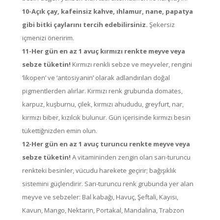
10-Açık çay, kafeinsiz kahve, ıhlamur, nane, papatya
gibi bitki çaylarını tercih edebilirsiniz.
Şekersiz
içmenizi öneririm.
11-Her gün en az 1 avuç kırmızı renkte meyve veya
sebze tüketin!
Kırmızı renkli sebze ve meyveler, rengini
‘likopen’ ve ‘antosiyanin’ olarak adlandırılan doğal
pigmentlerden alırlar. Kırmızı renk grubunda domates,
karpuz, kuşburnu, çilek, kırmızı ahududu, greyfurt, nar,
kırmızı biber, kızılcık bulunur. Gün içerisinde kırmızı besin
tükettiğnizden emin olun.
12-Her gün en az 1 avuç turuncu renkte meyve veya
sebze tüketin!
A vitamininden zengin olan sarı-turuncu
renkteki besinler, vücudu harekete geçirir; bağışıklık
sistemini güçlendirir. Sarı-turuncu renk grubunda yer alan
meyve ve sebzeler: Bal kabağı, Havuç, Şeftali, Kayısı,
Kavun, Mango, Nektarin, Portakal, Mandalina, Trabzon