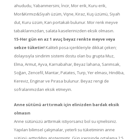
ahududu, Yabanmersini, İncir, Mor erik, Kuru erik,
Mor&Kırmızı&Siyah üzüm, Vişne, Kiraz, Kuş üzümü, Siyah
dut, Kuru üzüm, Kan portakalı bulunur. Mor renk meyve
tabaklarınızdan, salata kaselerinizden eksik olmasın.
15-Her gün en az 1 avuç beyaz renkte meyve veya
sebze tüketin!
Kaliteli posa içerikleriyle dikkat çeken;
dolayısıyla sindirim sistemi dostu olan bu grupta Muz,
Elma, Armut, Ayva, Karnabahar, Beyaz lahana, Sarımsak,
Soğan, Zencefil, Mantar, Patates, Turp, Yer elması, Hindiba,
Kereviz, Enginar ve Pırasa bulunur. Beyaz rengi de
sofralarımızdan eksik etmeyin.
Anne sütünü arttırmak için elinizden bardak eksik
olmasın
Anne sütünüzü arttırmak istiyorsanız bol su içmelisiniz.
Yapılan bilimsel çalışmalar, yeterli su tüketiminin anne
sütünü arttırdığını göstermiştir. Gün içerisinde ortalama 2,5