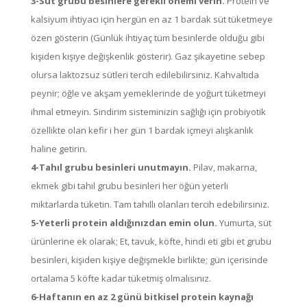
3-Süt grubu besinlere gerekli önemi verin.
Protein ve
kalsiyum ihtiyacı için hergün en az 1 bardak süt tüketmeye
özen gösterin (Günlük ihtiyaç tüm besinlerde olduğu gibi
kişiden kişiye değişkenlik gösterir). Gaz şikayetine sebep
olursa laktozsuz sütleri tercih edilebilirsiniz. Kahvaltıda
peynir; öğle ve akşam yemeklerinde de yoğurt tüketmeyi
ihmal etmeyin. Sindirim sisteminizin sağlığı için probiyotik
özellikte olan kefir i her gün 1 bardak içmeyi alışkanlık
haline getirin.
4-Tahıl grubu besinleri unutmayın.
Pilav, makarna,
ekmek gibi tahıl grubu besinleri her öğün yeterli
miktarlarda tüketin. Tam tahıllı olanları tercih edebilirsiniz.
5-Yeterli protein aldığınızdan emin olun.
Yumurta, süt
ürünlerine ek olarak; Et, tavuk, köfte, hindi eti gibi et grubu
besinleri, kişiden kişiye değişmekle birlikte; gün içerisinde
ortalama 5 köfte kadar tüketmiş olmalısınız.
6-Haftanın en az 2 günü bitkisel protein kaynağı