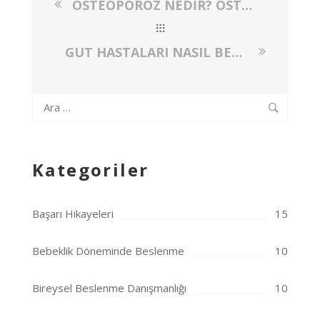
OSTEOPOROZ NEDİR? OSTEOPOROZ GELİŞİMİNİ ÖNLEMEK İÇİN NASIL BESLENMEK GEREKİR?
GUT HASTALARI NASIL BESLENMELİ? GUT HASTALIĞI İÇİN ÖRNEK MENÜ VE ÖNERİLER
Arama:
Kategoriler
Başarı Hikayeleri
15
Bebeklik Döneminde Beslenme
10
Bireysel Beslenme Danışmanlığı
10