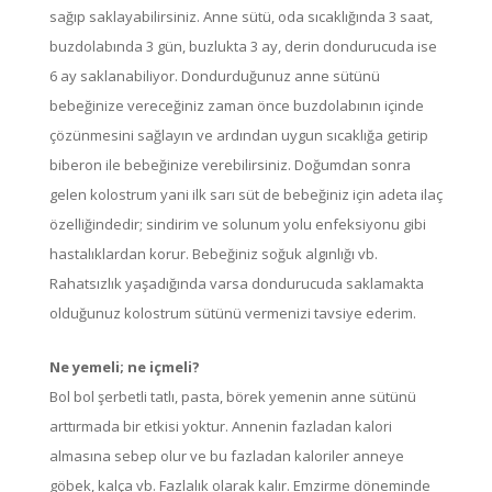
sağıp saklayabilirsiniz. Anne sütü, oda sıcaklığında 3 saat,
buzdolabında 3 gün, buzlukta 3 ay, derin dondurucuda ise
6 ay saklanabiliyor. Dondurduğunuz anne sütünü
bebeğinize vereceğiniz zaman önce buzdolabının içinde
çözünmesini sağlayın ve ardından uygun sıcaklığa getirip
biberon ile bebeğinize verebilirsiniz. Doğumdan sonra
gelen kolostrum yani ilk sarı süt de bebeğiniz için adeta ilaç
özelliğindedir; sindirim ve solunum yolu enfeksiyonu gibi
hastalıklardan korur. Bebeğiniz soğuk algınlığı vb.
Rahatsızlık yaşadığında varsa dondurucuda saklamakta
olduğunuz kolostrum sütünü vermenizi tavsiye ederim.
Ne yemeli; ne içmeli?
Bol bol şerbetli tatlı, pasta, börek yemenin anne sütünü
arttırmada bir etkisi yoktur. Annenin fazladan kalori
almasına sebep olur ve bu fazladan kaloriler anneye
göbek, kalça vb. Fazlalık olarak kalır. Emzirme döneminde