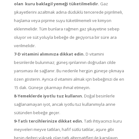
olan kuru baklagil yemeği tüketilmelidir.
Gaz
şikayetlerini azaltmak adına düdüklü tencerede pişirilmeli,
haşlama veya pişirme suyu tüketilmemeli ve kimyon
eklenmelidir. Tüm bunlara rağmen gaz şikayetine sebep
oluyor ve süt yoluyla bebeğe de geçiyorsa bir süre ara
verilmelidir.
7-D vitamini alımınıza dikkat edin.
D vitamini
besinlerde bulunmaz; güneş ışınlarının doğrudan cilde
yansıması ile sağlanır. Bu nedenle hergün güneşe çıkmaya
özen gösterin. Ayrıca d vitamini almak için bebeğinizi de en
15 dak. Güneşe çıkarmayı ihmal etmeyin.
8-Yemeklerde iyotlu tuz kullanın.
Doğal besinlerle
sağlanamayan iyot, ancak iyotlu tuz kullanımıyla anne
sütünden bebeğe geçer.
9-Tatlı tercihlerinize dikkat edin.
Tatlı ihtiyacınızı kuru
meyveleri meyve tatlıları, hafif sütlü tatlılar, aşure gibi
besin değeri yüksek olan tatlı alternatifleri ile karşılayın.