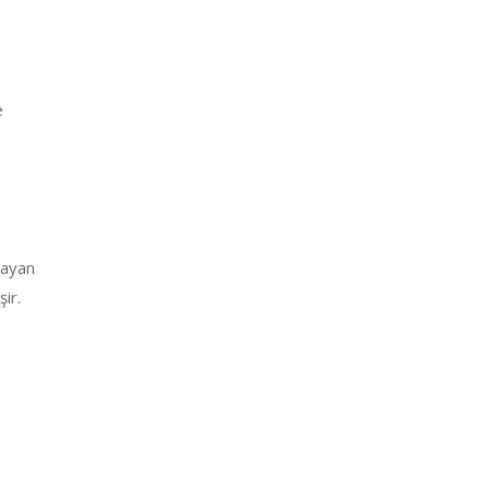
e
layan
ir.