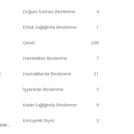
Doğum Sonrası Beslenme
4
Erkek Sağlığında Beslenme
1
Genel
208
Hamilelikte Beslenme
7
e
Hastalıklarda Beslenme
31
İşyerinde Beslenme
3
Kadın Sağlığında Beslenme
9
Ketojenik Diyet
3
bilir…