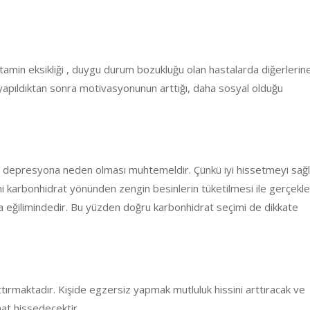
 vitamin eksikliği , duygu durum bozukluğu olan hastalarda diğerlerin
 yapıldıktan sonra motivasyonunun arttığı, daha sosyal olduğu
in depresyona neden olması muhtemeldir. Çünkü iyi hissetmeyi sağ
mi karbonhidrat yönünden zengin besinlerin tüketilmesi ile gerçekleş
urma eğilimindedir. Bu yüzden doğru karbonhidrat seçimi de dikkate
ırmaktadır. Kişide egzersiz yapmak mutluluk hissini arttıracak ve
hat hissedecektir.