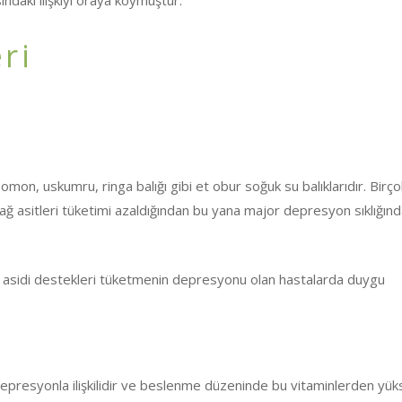
ındaki ilişkiyi oraya koymuştur.
ri
omon, uskumru, ringa balığı gibi et obur soğuk su balıklarıdır. Birço
 asitleri tüketimi azaldığından bu yana major depresyon sıklığında
asidi destekleri tüketmenin depresyonu olan hastalarda duygu
 depresyonla ilişkilidir ve beslenme düzeninde bu vitaminlerden yük