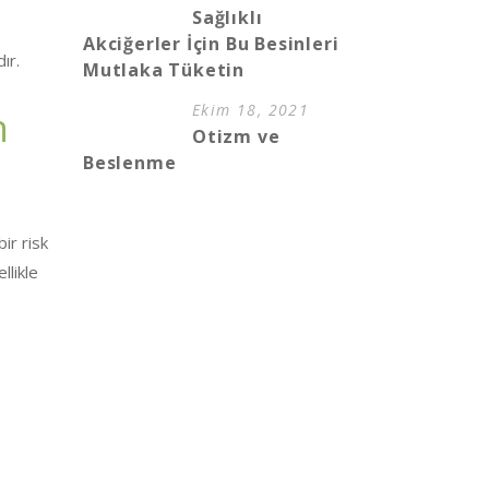
Sağlıklı
Akciğerler İçin Bu Besinleri
ır.
Mutlaka Tüketin
Ekim 18, 2021
n
Otizm ve
Beslenme
ir risk
llikle