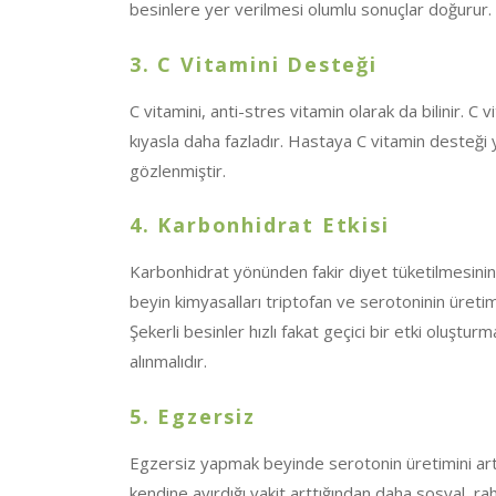
besinlere yer verilmesi olumlu sonuçlar doğurur.
3. C Vitamini Desteği
C vitamini, anti-stres vitamin olarak da bilinir. C
kıyasla daha fazladır. Hastaya C vitamin desteği
gözlenmiştir.
4. Karbonhidrat Etkisi
Karbonhidrat yönünden fakir diyet tüketilmesin
beyin kimyasalları triptofan ve serotoninin üreti
Şekerli besinler hızlı fakat geçici bir etki oluşt
alınmalıdır.
5. Egzersiz
Egzersiz yapmak beyinde serotonin üretimini artt
kendine ayırdığı vakit arttığından daha sosyal, ra