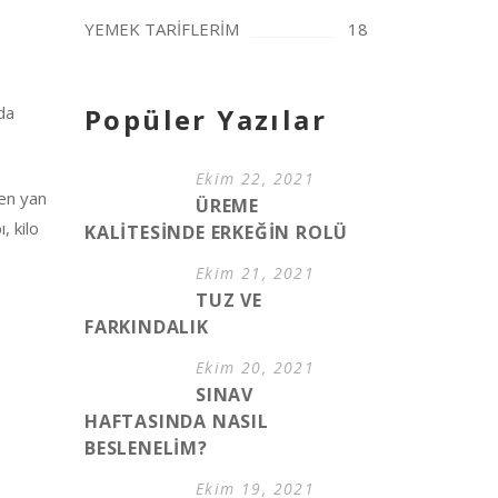
YEMEK TARİFLERİM
18
da
Popüler Yazılar
Ekim 22, 2021
yen yan
ÜREME
, kilo
KALİTESİNDE ERKEĞİN ROLÜ
Ekim 21, 2021
TUZ VE
FARKINDALIK
Ekim 20, 2021
SINAV
HAFTASINDA NASIL
BESLENELİM?
Ekim 19, 2021