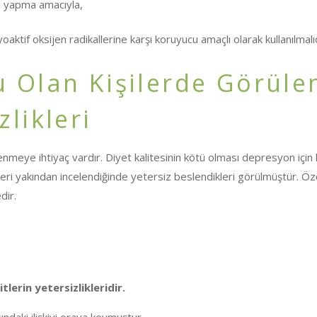
e yapma amacıyla,
dyoaktif oksijen radikallerine karşı koruyucu amaçlı olarak kullanılmalıd
 Olan Kişilerde Görüle
likleri
lenmeye ihtiyaç vardır. Diyet kalitesinin kötü olması depresyon için b
leri yakından incelendiğinde yetersiz beslendikleri görülmüştür. Öze
dir.
lerin yetersizlikleridir.