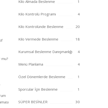
Kilo Almada Beslenme
1
Kilo Kontrolü Programı
4
Kilo Kontrolünde Beslenme
20
Kilo Vermede Beslenme
18
if
Kurumsal Beslenme Danışmanlığı
4
r mu?
Menü Planlama
4
Özel Dönemlerde Beslenme
1
.
Sporcular İçin Beslenme
1
urum
SÜPER BESİNLER
30
naması