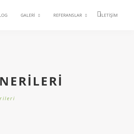
LOG
GALERI
REFERANSLAR
İLETIŞIM
NERILERI
ileri