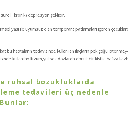
süreli (kronik) depresyon şeklidir.
imsel yaşı ile uyumsuz olan temperant patlamaları içeren çocuklar
Fakat bu hastaların tedavisinde kullanılan ilaçların pek çoğu istenme
inde kullanılan lityum,yüksek dozlarda donuk bir kişilik, hafıza kaybı
de ruhsal bozukluklarda
leme tedavileri üç nedenle
Bunlar: