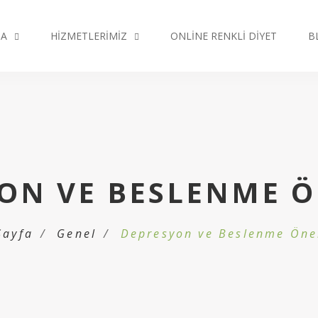
DA
HIZMETLERIMIZ
ONLINE RENKLI DIYET
B
ON VE BESLENME Ö
Sayfa
Genel
Depresyon ve Beslenme Öner