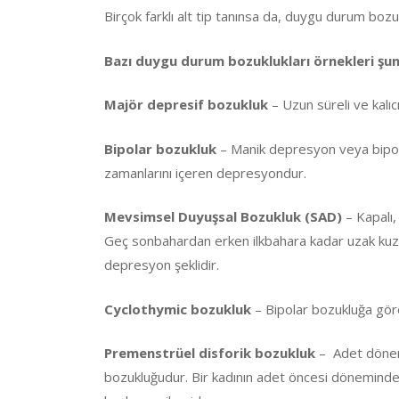
Birçok farklı alt tip tanınsa da, duygu durum bozu
Bazı duygu durum bozuklukları örnekleri şun
Majör depresif bozukluk
– Uzun süreli ve kalıc
Bipolar bozukluk
– Manik depresyon veya bipol
zamanlarını içeren depresyondur.
Mevsimsel Duyuşsal Bozukluk (SAD)
– Kapalı,
Geç sonbahardan erken ilkbahara kadar uzak kuzey 
depresyon şeklidir.
Cyclothymic bozukluk
– Bipolar bozukluğa göre
Premenstrüel disforik bozukluk
– Adet dönemi
bozukluğudur. Bir kadının adet öncesi döneminde 