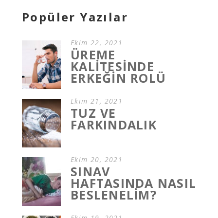
Popüler Yazılar
Ekim 22, 2021
ÜREME
KALİTESİNDE
ERKEĞİN ROLÜ
Ekim 21, 2021
TUZ VE
FARKINDALIK
Ekim 20, 2021
SINAV
HAFTASINDA NASIL
BESLENELİM?
Ekim 19, 2021