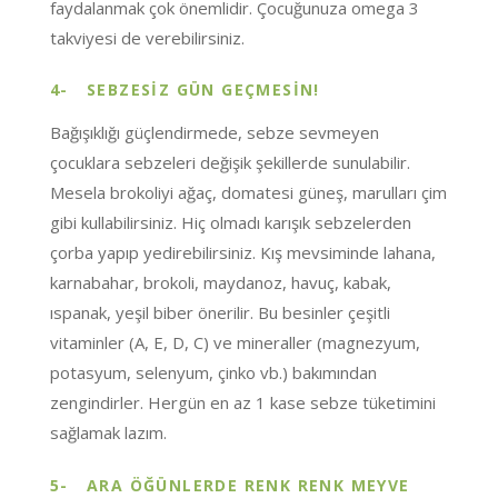
faydalanmak çok önemlidir. Çocuğunuza omega 3
takviyesi de verebilirsiniz.
4-
SEBZESİZ GÜN GEÇMESİN!
Bağışıklığı güçlendirmede, sebze sevmeyen
çocuklara sebzeleri değişik şekillerde sunulabilir.
Mesela brokoliyi ağaç, domatesi güneş, marulları çim
gibi kullabilirsiniz. Hiç olmadı karışık sebzelerden
çorba yapıp yedirebilirsiniz. Kış mevsiminde lahana,
karnabahar, brokoli, maydanoz, havuç, kabak,
ıspanak, yeşil biber önerilir. Bu besinler çeşitli
vitaminler (A, E, D, C) ve mineraller (magnezyum,
potasyum, selenyum, çinko vb.) bakımından
zengindirler. Hergün en az 1 kase sebze tüketimini
sağlamak lazım.
5-
ARA ÖĞÜNLERDE RENK RENK MEYVE