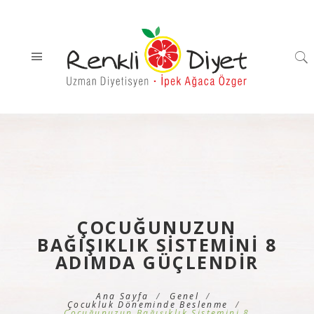
ÇOCUĞUNUZUN
BAĞIŞIKLIK SISTEMINI 8
ADIMDA GÜÇLENDIR
Ana Sayfa
Genel
Çocukluk Döneminde Beslenme
Çocuğunuzun Bağışıklık Sistemini 8