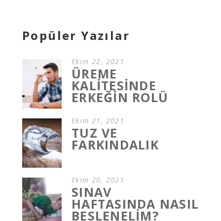
Popüler Yazılar
Ekim 22, 2021
ÜREME
KALİTESİNDE
ERKEĞİN ROLÜ
Ekim 21, 2021
TUZ VE
FARKINDALIK
Ekim 20, 2021
SINAV
HAFTASINDA NASIL
BESLENELİM?