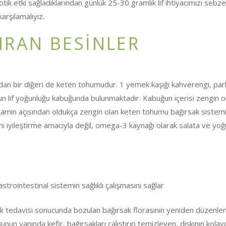
tik etki sağladıklarından günlük 25-30 gramlık lif ihtiyacımızı sebze
arşılamalıyız.
IRAN BESİNLER
rdan bir diğeri de keten tohumudur. 1 yemek kaşığı kahverengi, par
un lif yoğunluğu kabuğunda bulunmaktadır. Kabuğun içerisi zengin
vitamin açısından oldukça zengin olan keten tohumu bağırsak sistemin
i iyileştirme amacıyla değil, omega-3 kaynağı olarak salata ve yoğ
strointestinal sistemin sağlıklı çalışmasını sağlar
yotik tedavisi sonucunda bozulan bağırsak florasının yeniden düzenl
nun yanında kefir, bağırsakları çalıştırıp temizleyen, dışkının kolay