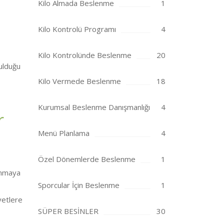
Kilo Almada Beslenme
1
Kilo Kontrolü Programı
4
Kilo Kontrolünde Beslenme
20
ul­duğu
Kilo Vermede Beslenme
18
Kurumsal Beslenme Danışmanlığı
4
r
Menü Planlama
4
Özel Dönemlerde Beslenme
1
anmaya
Sporcular İçin Beslenme
1
yetlere
SÜPER BESİNLER
30