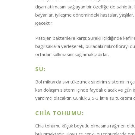
dışarı atılmasını sağlayan bir özelliğe de sahiptir.
bayanlar, iyileşme dönemindeki hastalar, yaşlılar, 
içecektir.
Patojen bakterilere karşı; Sürekli içildiğinde kefirl
bağırsaklara yerleşerek, buradaki mikroflorayı düz
ortadan kalkmasını sağlamaktadırlar.
SU:
Bol miktarda sıvı tüketmek sindirim sisteminin çalış
kan dolaşım sistemi içinde faydalı olacak ve gün iç
yardımcı olacaktır. Günlük 2,5-3 litre su tüketimi ö
CHİA TOHUMU:
Chia tohumu küçük boyutlu olmasına rağmen oldukç
bulunmaktadır. Koyu gri renkli bu tohumlarda omega