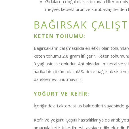
Gıdalarda doğal olarak bulunan lifler prebiyo
meyve, kepekli ürün ve kurubaklagillerden k
BAĞIRSAK ÇALIŞT
KETEN TOHUMU:
Bağırsakların çalışmasında en etkili olan tohumla
keten tohumu 2,8 gram lif içerir. Keten tohumun
3 yağ asidi ile doludur. Antioksidan, mineral ve 
harika bir çözüm olacak! Sadece bağırsak sistemin
da eklemeyi unutmayınız!
YOĞURT VE KEFİR:
İçeriğindeki Laktobasillus bakterileri sayesinde ga
Kefir ve yoğurt: Çeşitli hastalıklar ya da antibi
amacıyla kefir tüketilmesi tavsiye edilmektedir. Bu