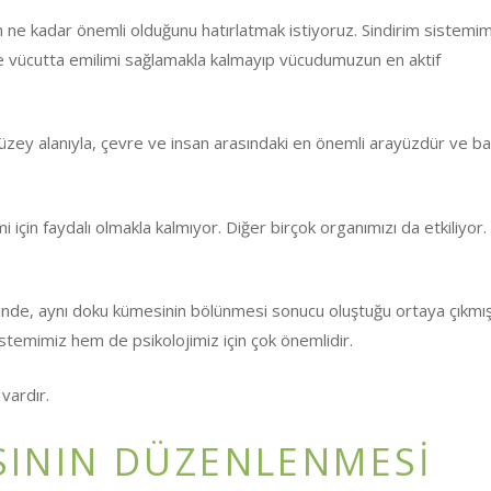
ın ne kadar önemli olduğunu hatırlatmak istiyoruz. Sindirim sistemim
e vücutta emilimi sağlamakla kalmayıp vücudumuzun en aktif
zey alanıyla, çevre ve insan arasındaki en önemli arayüzdür ve bağ
 için faydalı olmakla kalmıyor. Diğer birçok organımızı da etkiliyor.
inde, aynı doku kümesinin bölünmesi sonucu oluştuğu ortaya çıkmışt
istemimiz hem de psikolojimiz için çok önemlidir.
 vardır.
SININ DÜZENLENMESİ