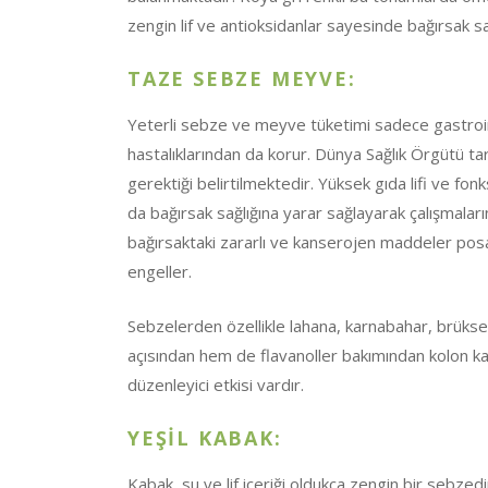
zengin lif ve antioksidanlar sayesinde bağırsak sağl
TAZE SEBZE MEYVE:
Yeterli sebze ve meyve tüketimi sadece gastroin
hastalıklarından da korur. Dünya Sağlık Örgütü
gerektiği belirtilmektedir. Yüksek gıda lifi ve fon
da bağırsak sağlığına yarar sağlayarak çalışmaların
bağırsaktaki zararlı ve kanserojen maddeler posa il
engeller.
Sebzelerden özellikle lahana, karnabahar, brüksel 
açısından hem de flavanoller bakımından kolon k
düzenleyici etkisi vardır.
YEŞİL KABAK:
Kabak, su ve lif içeriği oldukça zengin bir sebzed