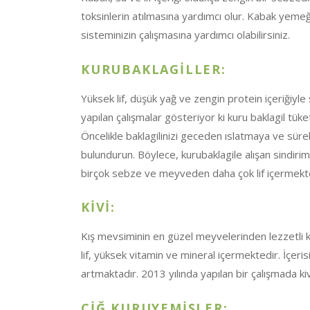
toksinlerin atılmasına yardımcı olur. Kabak yemeğin
sisteminizin çalışmasına yardımcı olabilirsiniz.
KURUBAKLAGİLLER:
Yüksek lif, düşük yağ ve zengin protein içeriğiyle 
yapılan çalışmalar gösteriyor ki kuru baklagil tük
Öncelikle baklagilinizi geceden ıslatmaya ve sür
bulundurun. Böylece, kurubaklagile alışan sindiri
birçok sebze ve meyveden daha çok lif içermektedi
KİVİ:
Kış mevsiminin en güzel meyvelerinden lezzetli kiv
lif, yüksek vitamin ve mineral içermektedir. İçerisi
artmaktadır. 2013 yılında yapılan bir çalışmada kiv
ÇİĞ KURUYEMİŞLER: