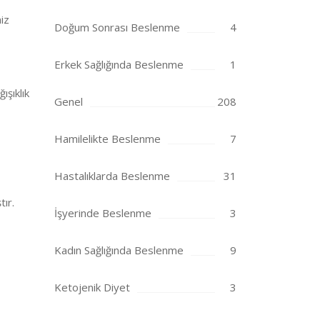
iz
Doğum Sonrası Beslenme
4
Erkek Sağlığında Beslenme
1
ışıklık
Genel
208
Hamilelikte Beslenme
7
Hastalıklarda Beslenme
31
ır.
İşyerinde Beslenme
3
Kadın Sağlığında Beslenme
9
Ketojenik Diyet
3