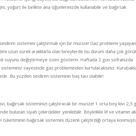
i, yoğurt ile birlikte ana öğünlerinizde kullanabilir ve bağırsak
sindirim sistemini çalıştırmak için bir mucize! Gaz problemi yaşayanl
etimi uzun süreli aralıklarla olan bireylerde bu durum daha çok görül
ekli suyunu değiştirmeye özen gösterin. Haftada 2 gün sofranızda
m sisteminiz sayesinde gaz probleminden kurtulacaksınız. Kurubaklag
r. Bu yüzden sindirim sisteminin baş tacı olabilir!
i, bağırsak sisteminizi çalıştıracak bir mucize! 1 orta boy kivi 2,5
nde bulunan siyah çekirdekler yenilebilir. Böylelikle lif ve vitamin al
i tüketiminin bağırsak sistemini düzenli çalıştırdığı ortaya konmuştu