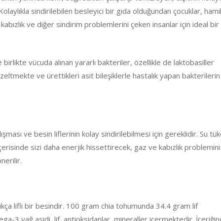
 Kolaylıkla sindirilebilen besleyici bir gıda olduğundan çocuklar, hami
kabızlık ve diğer sindirim problemlerini çeken insanlar için ideal bir
e birlikte vücuda alınan yararlı bakteriler, özellikle de laktobasiller
eltmekte ve ürettikleri asit bileşiklerle hastalık yapan bakterilerin
ması ve besin liflerinin kolay sindirilebilmesi için gereklidir. Su tü
erisinde sizi daha enerjik hissettirecek, gaz ve kabızlık probleminiz
nerilir.
a lifli bir besindir. 100 gram chia tohumunda 34.4 gram lif
-3 yağ asidi, lif, antioksidanlar, mineraller içermektedir. İçeriğin