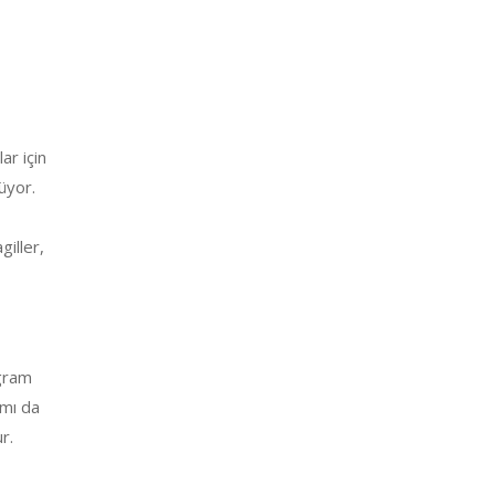
ar için
üyor.
iller,
 gram
ımı da
r.