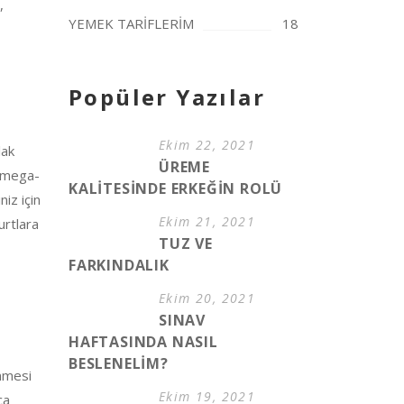
,
YEMEK TARİFLERİM
18
Popüler Yazılar
Ekim 22, 2021
lak
ÜREME
 omega-
KALİTESİNDE ERKEĞİN ROLÜ
iz için
Ekim 21, 2021
urtlara
TUZ VE
FARKINDALIK
Ekim 20, 2021
SINAV
HAFTASINDA NASIL
BESLENELİM?
enmesi
Ekim 19, 2021
ca