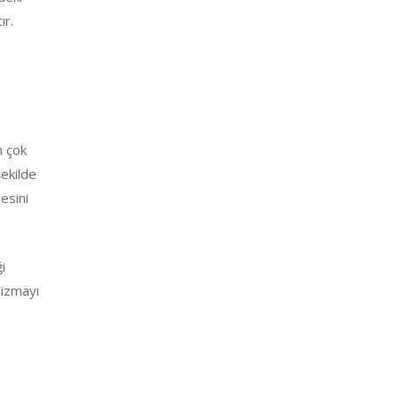
ır.
n çok
şekilde
mesini
i
lizmayı