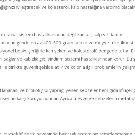
ığınızı iyileştirecek ve kolesterol, kalp hastalığına yardımcı olacakt
testinal sistem hastalıklarından değil kanser, kalp ve damar
 tarafından günde en az 400-500 gram sebze ve meyve tüketilmesi
ksiyonel besin içeriği ile kan şekeri ve kolesterolü dengede tutar. E
ı sağlar ve kabızlık gibi sindirim sistemi hastalıklarından korur. Bu 
e birlikte güvenli şekilde atılır ve kolonla ilgili problemlerin geliş
lahanası ve brokoli gibi yaprağı yenen sebzeler hem gıda lifi içeriğ
anserine karşı koruyucudurlar. Ayrıca meyve ve sebzelerin metabo
ir. Yüksek lif içeriği sayesinde bağırsak sisteminin temizlenmesine,