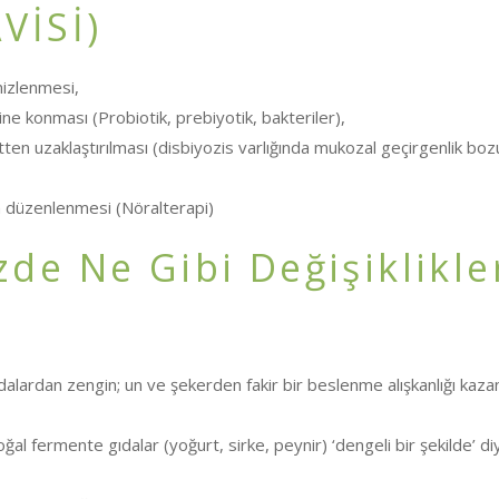
VİSİ)
mizlenmesi,
ne konması (Probiotik, prebiyotik, bakteriler),
yetten uzaklaş­tırılması (disbiyozis varlığında mukozal geçirgenlik boz
n düzenlen­mesi (Nöralterapi)
de Ne Gibi Değişiklikle
alardan zengin; un ve şekerden fakir bir beslenme alışkanlığı kaz
al fermente gıdalar (yoğurt, sirke, peynir) ‘dengeli bir şekilde’ di