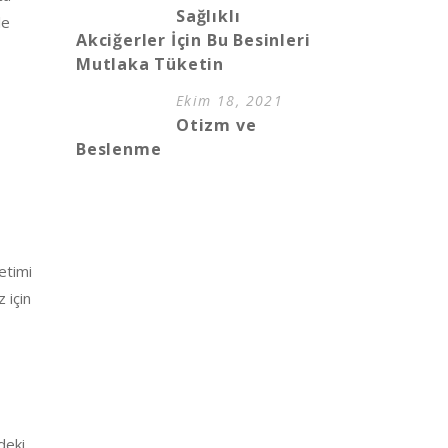
Sağlıklı
le
Akciğerler İçin Bu Besinleri
Mutlaka Tüketin
Ekim 18, 2021
Otizm ve
Beslenme
ketimi
 için
deki