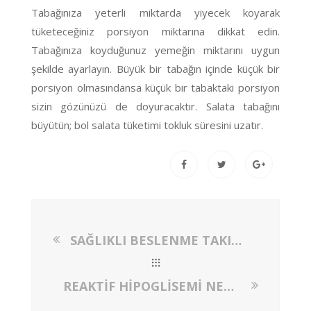
Tabağınıza yeterli miktarda yiyecek koyarak
tüketeceğiniz porsiyon miktarına dikkat edin.
Tabağınıza koyduğunuz yemeğin miktarını uygun
şekilde ayarlayın. Büyük bir tabağın içinde küçük bir
porsiyon olmasındansa küçük bir tabaktaki porsiyon
sizin gözünüzü de doyuracaktır. Salata tabağını
büyütün; bol salata tüketimi tokluk süresini uzatır.
SAĞLIKLI BESLENME TAKINTISINA DİKKAT!
REAKTİF HİPOGLİSEMİ NEDİR? REAKTİF HİPOGLİSEMİSİ OLANLAR NASIL BESLENMELİDİR?