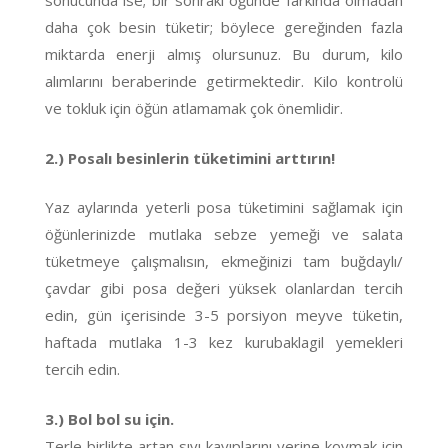
sonucunda ise; bir sonraki öğünde farkında olmadan
daha çok besin tüketir; böylece gereğinden fazla
miktarda enerji almış olursunuz. Bu durum, kilo
alımlarını beraberinde getirmektedir. Kilo kontrolü
ve tokluk için öğün atlamamak çok önemlidir.
2.) Posalı besinlerin tüketimini arttırın!
Yaz aylarında yeterli posa tüketimini sağlamak için
öğünlerinizde mutlaka sebze yemeği ve salata
tüketmeye çalışmalısın, ekmeğinizi tam buğdaylı/
çavdar gibi posa değeri yüksek olanlardan tercih
edin, gün içerisinde 3-5 porsiyon meyve tüketin,
haftada mutlaka 1-3 kez kurubaklagil yemekleri
tercih edin.
3.) Bol bol su için.
Terle birlikte artan sıvı kayıplarını yerine koymak için