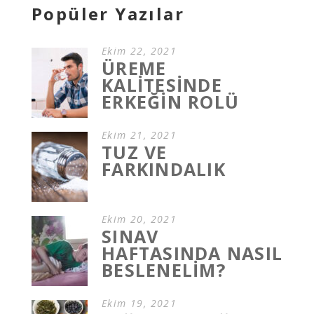
Popüler Yazılar
Ekim 22, 2021
ÜREME
KALİTESİNDE
ERKEĞİN ROLÜ
Ekim 21, 2021
TUZ VE
FARKINDALIK
Ekim 20, 2021
SINAV
HAFTASINDA NASIL
BESLENELİM?
Ekim 19, 2021