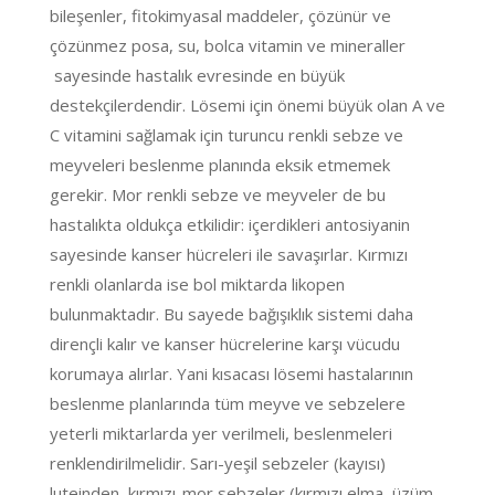
bileşenler, fitokimyasal maddeler, çözünür ve
çözünmez posa, su, bolca vitamin ve mineraller
sayesinde hastalık evresinde en büyük
destekçilerdendir. Lösemi için önemi büyük olan A ve
C vitamini sağlamak için turuncu renkli sebze ve
meyveleri beslenme planında eksik etmemek
gerekir. Mor renkli sebze ve meyveler de bu
hastalıkta oldukça etkilidir: içerdikleri antosiyanin
sayesinde kanser hücreleri ile savaşırlar. Kırmızı
renkli olanlarda ise bol miktarda likopen
bulunmaktadır. Bu sayede bağışıklık sistemi daha
dirençli kalır ve kanser hücrelerine karşı vücudu
korumaya alırlar. Yani kısacası lösemi hastalarının
beslenme planlarında tüm meyve ve sebzelere
yeterli miktarlarda yer verilmeli, beslenmeleri
renklendirilmelidir. Sarı-yeşil sebzeler (kayısı)
luteinden, kırmızı-mor sebzeler (kırmızı elma, üzüm,