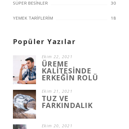
SÜPER BESİNLER
30
YEMEK TARİFLERİM
18
Popüler Yazılar
Ekim 22, 2021
ÜREME
KALİTESİNDE
ERKEĞİN ROLÜ
Ekim 21, 2021
TUZ VE
FARKINDALIK
Ekim 20, 2021