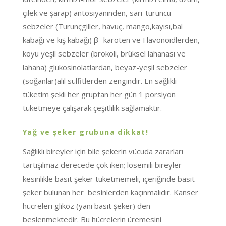
çilek ve şarap) antosiyaninden, sarı-turuncu
sebzeler (Turunçgiller, havuç, mango,kayısı,bal
kabağı ve kış kabağı) β- karoten ve Flavonoidlerden,
koyu yeşil sebzeler (brokoli, brüksel lahanası ve
lahana) glukosinolatlardan, beyaz-yeşil sebzeler
(soğanlar)alil sülfitlerden zengindir. En sağlıklı
tüketim şekli her gruptan her gün 1 porsiyon
tüketmeye çalışarak çeşitlilik sağlamaktır.
Yağ ve şeker grubuna dikkat!
Sağlıklı bireyler için bile şekerin vücuda zararları
tartışılmaz derecede çok iken; lösemili bireyler
kesinlikle basit şeker tüketmemeli, içeriğinde basit
şeker bulunan her besinlerden kaçınmalıdır. Kanser
hücreleri glikoz (yani basit şeker) den
beslenmektedir. Bu hücrelerin üremesini