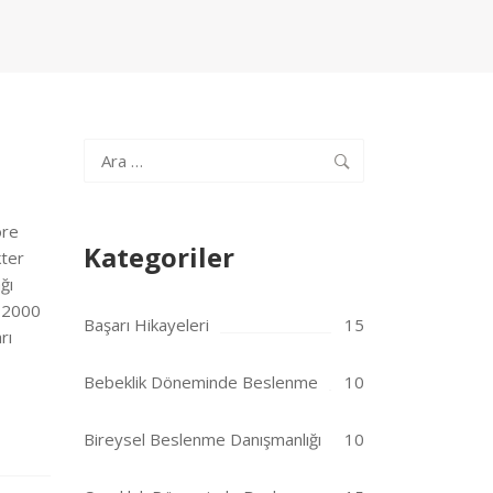
Arama:
öre
Kategoriler
kter
ğı
e 2000
Başarı Hikayeleri
15
rı
Bebeklik Döneminde Beslenme
10
Bireysel Beslenme Danışmanlığı
10