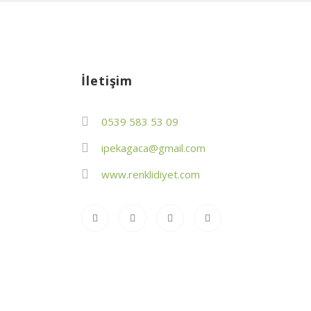
İletişim
0539 583 53 09
ipekagaca@gmail.com
www.renklidiyet.com