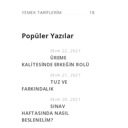
YEMEK TARİFLERİM
18
Popüler Yazılar
Ekim 22, 2021
ÜREME
KALİTESİNDE ERKEĞİN ROLÜ
Ekim 21, 2021
TUZ VE
FARKINDALIK
Ekim 20, 2021
SINAV
HAFTASINDA NASIL
BESLENELİM?