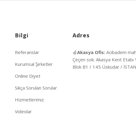
Bilgi
Adres
Referanslar
🍏
Akasya Ofis:
Acıbadem mah
Çeçen sok. Akasya Kent Etabı 
Kurumsal Şirketler
Blok B1 / 145 Üsküdar / İST
Online Diyet
Sıkça Sorulan Sorular
Hizmetlerimiz
Videolar