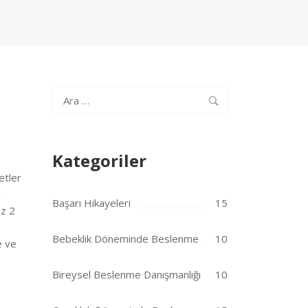
Arama:
Kategoriler
etler
n
Başarı Hikayeleri
15
az 2
Bebeklik Döneminde Beslenme
10
e ve
Bireysel Beslenme Danışmanlığı
10