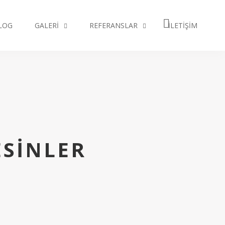
LOG
GALERI
REFERANSLAR
İLETIŞIM
ESINLER