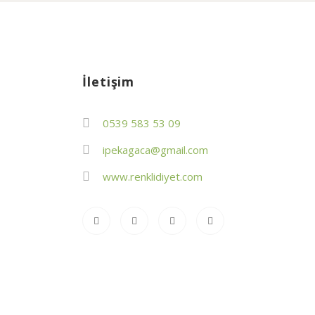
İletişim
0539 583 53 09
ipekagaca@gmail.com
www.renklidiyet.com