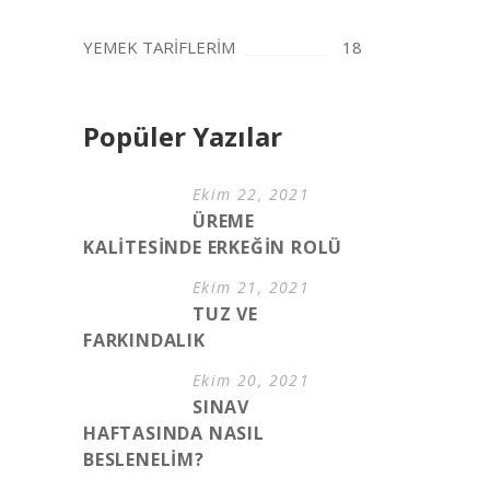
YEMEK TARİFLERİM
18
Popüler Yazılar
Ekim 22, 2021
ÜREME
KALİTESİNDE ERKEĞİN ROLÜ
Ekim 21, 2021
TUZ VE
FARKINDALIK
Ekim 20, 2021
SINAV
HAFTASINDA NASIL
BESLENELİM?