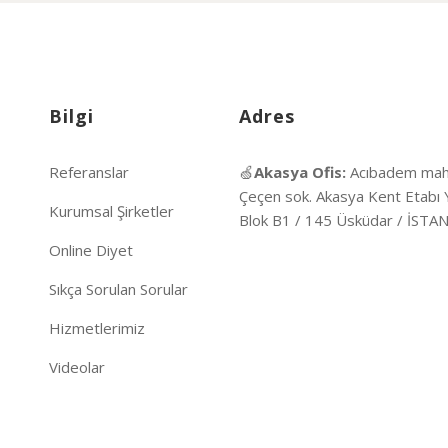
Bilgi
Adres
Referanslar
🍏
Akasya Ofis:
Acıbadem mah
Çeçen sok. Akasya Kent Etabı 
Kurumsal Şirketler
Blok B1 / 145 Üsküdar / İST
Online Diyet
Sıkça Sorulan Sorular
Hizmetlerimiz
Videolar