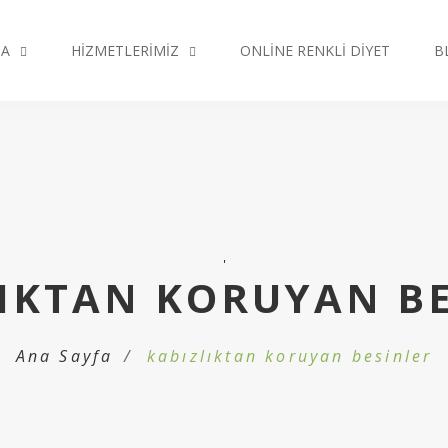
DA
HIZMETLERIMIZ
ONLINE RENKLI DIYET
B
'
IKTAN KORUYAN B
Ana Sayfa
kabızlıktan koruyan besinler