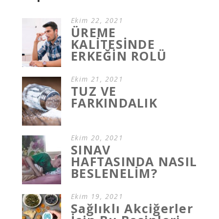
Ekim 22, 2021
ÜREME
KALİTESİNDE
ERKEĞİN ROLÜ
Ekim 21, 2021
TUZ VE
FARKINDALIK
Ekim 20, 2021
SINAV
HAFTASINDA NASIL
BESLENELİM?
Ekim 19, 2021
Sağlıklı Akciğerler