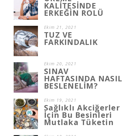
KALİTESİNDE
ERKEĞİN ROLÜ
Ekim 21, 2021
TUZ VE
FARKINDALIK
Ekim 20, 2021
SINAV
HAFTASINDA NASIL
BESLENELİM?
Ekim 19, 2021
Sağlıklı Akciğerler
İçin Bu Besinleri
Mutlaka Tüketin