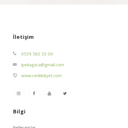
İletişim
0539 583 53 09
ipekagaca@gmail.com
www.renklidiyet.com
Bilgi
Referanslar