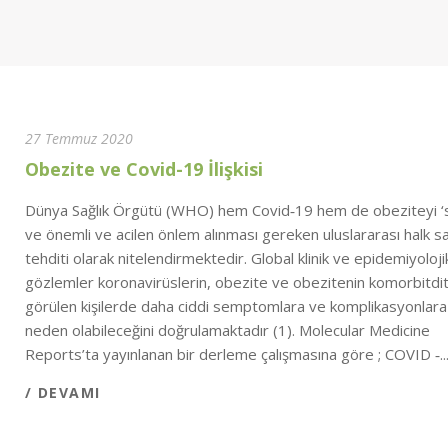
27 Temmuz 2020
Obezite ve Covid-19 İlişkisi
Dünya Sağlık Örgütü (WHO) hem Covid‑19 hem de obeziteyi ‘s
ve önemli ve acilen önlem alınması gereken uluslararası halk sa
tehditi olarak nitelendirmektedir. Global klinik ve epidemiyoloji
gözlemler koronavirüslerin, obezite ve obezitenin komorbitdit
görülen kişilerde daha ciddi semptomlara ve komplikasyonlara
neden olabileceğini doğrulamaktadır (1). Molecular Medicine
Reports’ta yayınlanan bir derleme çalışmasına göre ; COVID ‑..
/ DEVAMI