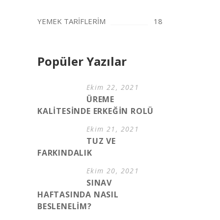
YEMEK TARİFLERİM
18
Popüler Yazılar
Ekim 22, 2021
ÜREME
KALİTESİNDE ERKEĞİN ROLÜ
Ekim 21, 2021
TUZ VE
FARKINDALIK
Ekim 20, 2021
SINAV
HAFTASINDA NASIL
BESLENELİM?