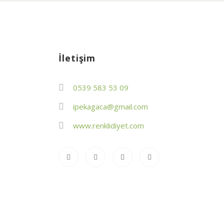
İletişim
0539 583 53 09
ipekagaca@gmail.com
www.renklidiyet.com