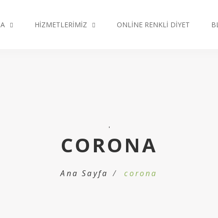
DA
HIZMETLERIMIZ
ONLINE RENKLI DIYET
B
'
CORONA
Ana Sayfa
corona