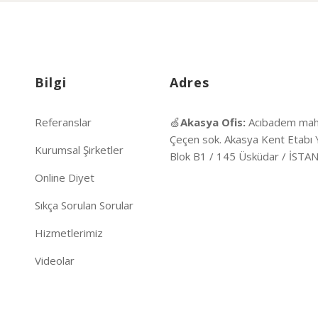
Bilgi
Adres
Referanslar
🍏
Akasya Ofis:
Acıbadem mah
Çeçen sok. Akasya Kent Etabı 
Kurumsal Şirketler
Blok B1 / 145 Üsküdar / İST
Online Diyet
Sıkça Sorulan Sorular
Hizmetlerimiz
Videolar